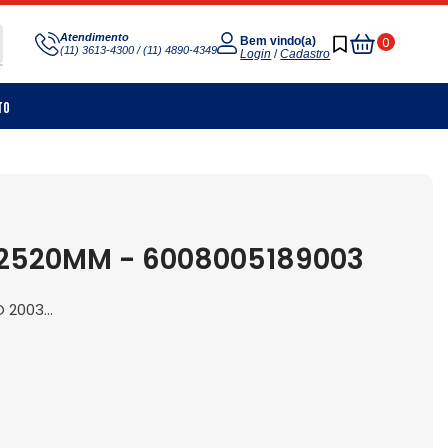
Meu
Atendimento
0
Bem vindo(a)
(11) 3613-4300 / (11) 4890-4349
Carrinho
Login
/
Cadastro
to
2520MM - 6008005189003
2003...