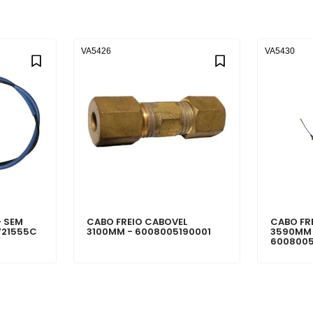
VA5426
VA5430
- SEM
CABO FREIO CABOVEL
CABO FR
721555C
3100MM - 6008005190001
3590MM 
600800