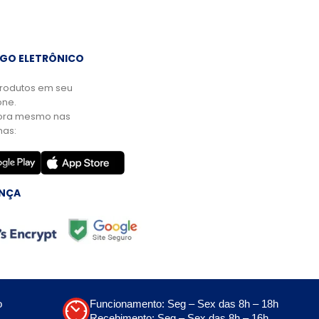
GO ELETRÔNICO
rodutos em seu
ne.
ora mesmo nas
mas:
NÇA
o
Funcionamento: Seg – Sex das 8h – 18h
Recebimento: Seg – Sex das 8h – 16h