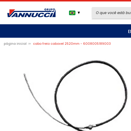
▼
E
página inicial
cabo freio cabovel 2520mm - 6008005189003