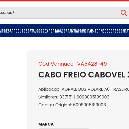
mpresa
Produtos
Catálogos
Exportação
Garantia
Principais Fornecedores
Conta
Cód Vannucci: VA5428-49
CABO FREIO CABOVEL 
Aplicação: AGRALE BUS VOLARE A6 TRASEIRO 
Similares: 337151 | 6008005189003
Codigo Original: 6008005189003
MARCA