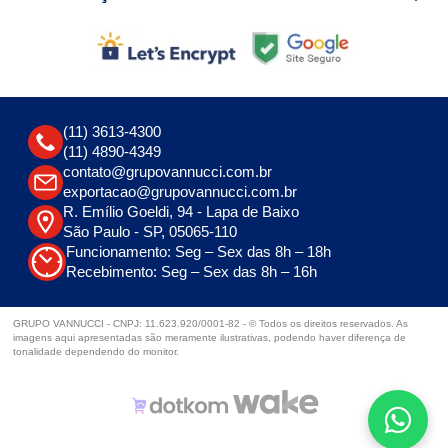
(11) 3613-4300
(11) 4890-4349
contato@grupovannucci.com.br
exportacao@grupovannucci.com.br
R. Emílio Goeldi, 94 - Lapa de Baixo
São Paulo - SP, 05065-110
Funcionamento: Seg – Sex das 8h – 18h
Recebimento: Seg – Sex das 8h – 16h
GRUPO VANNUCCI - CNPJ: 11.623.920/0001-82 - © Todos os direitos reservados. As
imagens aqui apresentadas são meramente ilustrativas, podendo haver diferença de
tonalidade dependendo do monitor.