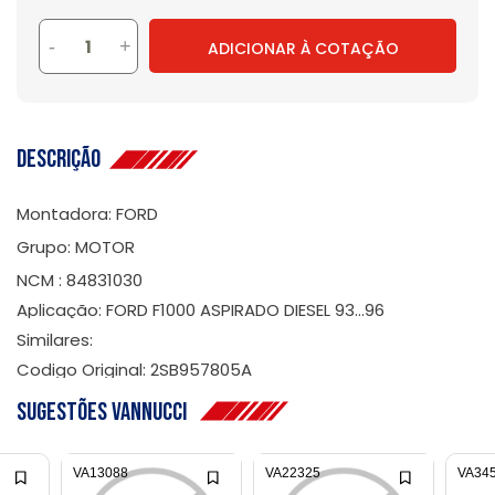
-
+
ADICIONAR À COTAÇÃO
Descrição
Montadora: FORD
Grupo: MOTOR
NCM : 84831030
Aplicação: FORD F1000 ASPIRADO DIESEL 93...96
Similares:
Codigo Original: 2SB957805A
Sugestões Vannucci
VA13088
VA22325
VA34