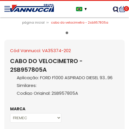
0
▼
página inicial
cabo do velocimetro - 2sb957805a
Cód Vannucci: VA35374-202
CABO DO VELOCIMETRO -
2SB957805A
Aplicação: FORD F1000 ASPIRADO DIESEL 93...96
Similares:
Codigo Original: 2SB957805A
MARCA