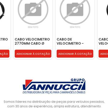
ETRO
CABO VELOCIMETRO
CABO DE
CABO
2770MM CABO Ø
VELOCIMETRO -
VELO
3,6MM -
297710
3510
3455427307
87HU
TAÇÃO
ADICIONAR À COTAÇÃO
ADICIONAR À COTAÇÃO
ADIC
Somos líderes na distribuição de peças para veículos pesados,
com 30 anos de experiência, ampla estrutura, atendimento