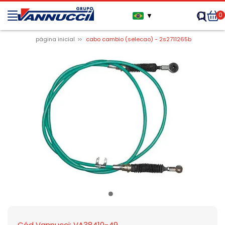
0
▼
página inicial
cabo cambio (selecao) - 2s2711265b
Cód Vannucci: VA38410-49