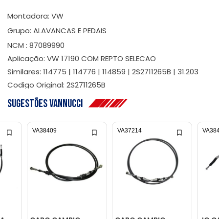
Montadora: VW
Grupo: ALAVANCAS E PEDAIS
NCM : 87089990
Aplicação: VW 17190 COM REPTO SELECAO
Similares: 114775 | 114776 | 114859 | 2S2711265B | 31.203
Codigo Original: 2S2711265B
Sugestões Vannucci
VA38409
VA37214
VA38