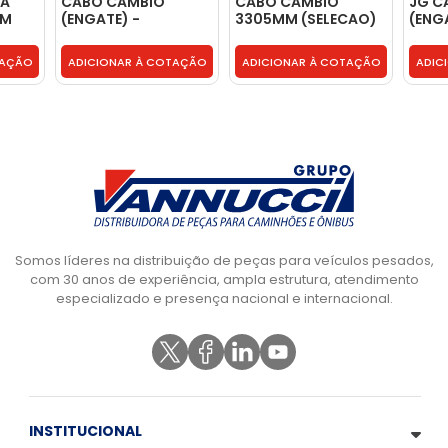
CA
CABO CAMBIO
CABO CAMBIO
JG C
MM
(ENGATE) -
3305MM (SELECAO)
(ENG
2S2711265B
- 2S2711265C
- 2S2
TAÇÃO
ADICIONAR À COTAÇÃO
ADICIONAR À COTAÇÃO
ADIC
Somos líderes na distribuição de peças para veículos pesados,
com 30 anos de experiência, ampla estrutura, atendimento
especializado e presença nacional e internacional.
INSTITUCIONAL