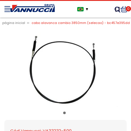
0
▼
página inicial
cabo alavanca cambio 3850mm (selecao) - bc457e395dd
Cód Vannucci: VA33232-500