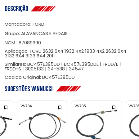
Descrição
Montadora: FORD
Grupo: ALAVANCAS E PEDAIS
NCM : 87089990
Aplicação: FORD 2632 6X4 1932 4X2 1933 4X2 2632 6X4
3132 6X4 3133 6X4 2011
Similares: BC457E395DD | BC457E395DDE | FRDD/E |
FRDD-S | 3005133 | 34-538 | 34547
Codigo Original: BC457E395DD
Sugestões Vannucci
VV784
VV785
VV78