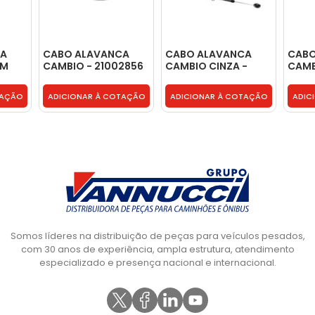
CA
CABO ALAVANCA
CABO ALAVANCA
CABO
MM
CAMBIO - 21002856
CAMBIO CINZA -
CAMB
21789671
2178
TAÇÃO
ADICIONAR À COTAÇÃO
ADICIONAR À COTAÇÃO
ADIC
Somos líderes na distribuição de peças para veículos pesados,
com 30 anos de experiência, ampla estrutura, atendimento
especializado e presença nacional e internacional.