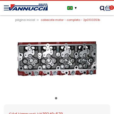
0
▼
página inicial
cabecote motor - completo - 2p0103351b
Cód Vannucci: VA39249-579