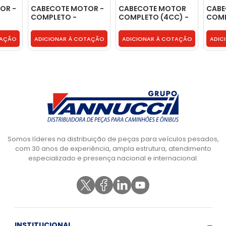
OR -
CABECOTE MOTOR -
CABECOTE MOTOR
CABE
COMPLETO -
COMPLETO (4CC) -
COMP
07W103351C
BG5T6049AA
TOP 
TOP 
TAÇÃO
ADICIONAR À COTAÇÃO
ADICIONAR À COTAÇÃO
ADIC
9040
Somos líderes na distribuição de peças para veículos pesados,
com 30 anos de experiência, ampla estrutura, atendimento
especializado e presença nacional e internacional.
INSTITUCIONAL