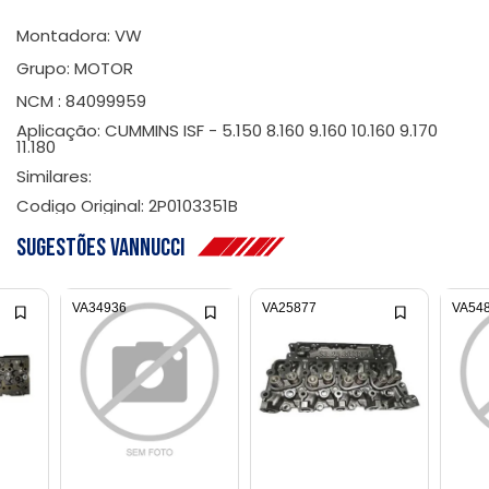
Montadora: VW
Grupo: MOTOR
NCM : 84099959
Aplicação: CUMMINS ISF - 5.150 8.160 9.160 10.160 9.170
11.180
Similares:
Codigo Original: 2P0103351B
Sugestões Vannucci
VA34936
VA25877
VA54