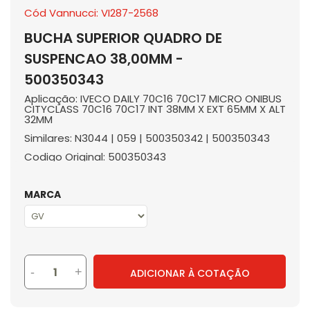
Cód Vannucci: VI287-2568
BUCHA SUPERIOR QUADRO DE
SUSPENCAO 38,00MM -
500350343
Aplicação: IVECO DAILY 70C16 70C17 MICRO ONIBUS
CITYCLASS 70C16 70C17 INT 38MM X EXT 65MM X ALT
32MM
Similares: N3044 | 059 | 500350342 | 500350343
Codigo Original: 500350343
MARCA
-
+
ADICIONAR À COTAÇÃO