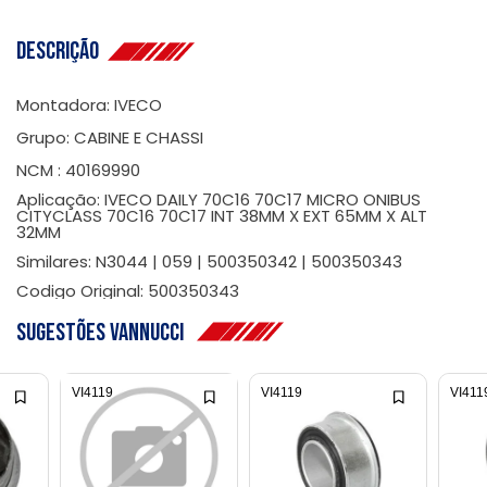
Descrição
Montadora: IVECO
Grupo: CABINE E CHASSI
NCM : 40169990
Aplicação: IVECO DAILY 70C16 70C17 MICRO ONIBUS
CITYCLASS 70C16 70C17 INT 38MM X EXT 65MM X ALT
32MM
Similares: N3044 | 059 | 500350342 | 500350343
Codigo Original: 500350343
Sugestões Vannucci
VI4119
VI4119
VI411