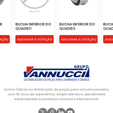
OR
BUCHA INFERIOR DO
BUCHA INFERIOR DO
BUCH
QUADRO
QUADRO
QUA
SUSPENCAO -
SUSPENCAO -
SUSP
 -
93852313
93852313
9385
TAÇÃO
ADICIONAR À COTAÇÃO
ADICIONAR À COTAÇÃO
ADIC
Somos líderes na distribuição de peças para veículos pesados,
com 30 anos de experiência, ampla estrutura, atendimento
especializado e presença nacional e internacional.