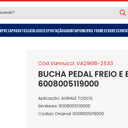
mpresa
Produtos
Catálogos
Exportação
Garantia
Principais Fornecedores
Conta
Cód Vannucci: VA29616-2533
BUCHA PEDAL FREIO E
6008005119000
Aplicação: AGRALE TODOS
Similares: 6008005119000
Codigo Original: 6008005119000