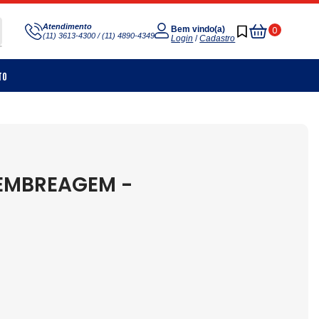
Meu
Atendimento
0
Bem vindo(a)
(11) 3613-4300 / (11) 4890-4349
Carrinho
Login
/
Cadastro
to
 EMBREAGEM -