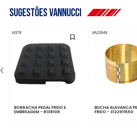
Sugestões Vannucci
VI379
VA23549
BORRACHA PEDAL FREIO E
BUCHA ALAVANCA P
EMBREAGEM - 8138108
FREIO - 3122911550