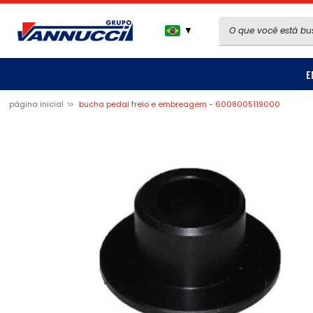
▼
E
página inicial
bucha pedal freio e embreagem - 6008005119000