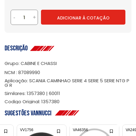
-
+
ADICIONAR À COTAÇÃO
Descrição
Grupo: CABINE E CHASSI
NCM : 87089990
Aplicação: SCANIA CAMINHAO SERIE 4 SERIE 5 SERIE NTG P
G R
Similares: 1357380 | 60011
Codigo Original: 1357380
Sugestões Vannucci
VV1756
VA46356
VA24