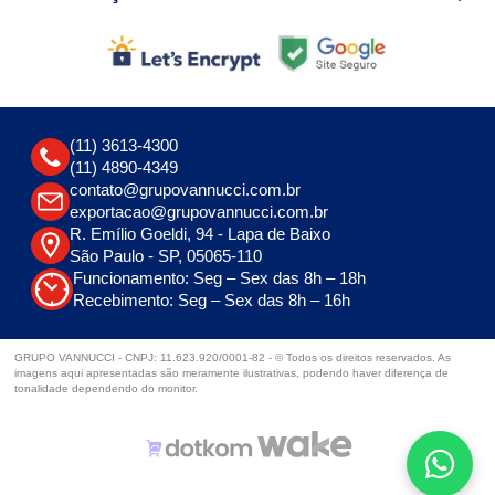
(11) 3613-4300
(11) 4890-4349
contato@grupovannucci.com.br
exportacao@grupovannucci.com.br
R. Emílio Goeldi, 94 - Lapa de Baixo
São Paulo - SP, 05065-110
Funcionamento: Seg – Sex das 8h – 18h
Recebimento: Seg – Sex das 8h – 16h
GRUPO VANNUCCI - CNPJ: 11.623.920/0001-82 - © Todos os direitos reservados. As
imagens aqui apresentadas são meramente ilustrativas, podendo haver diferença de
tonalidade dependendo do monitor.