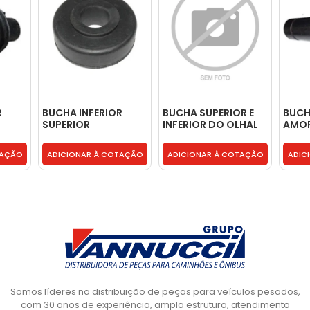
R
BUCHA INFERIOR
BUCHA SUPERIOR E
BUC
SUPERIOR
INFERIOR DO OLHAL
AMO
INE -
AMORTECEDOR
DO AMORTECEDOR
CABI
CABINE - 1610817
CABINE - 0008903101
TAÇÃO
ADICIONAR À COTAÇÃO
ADICIONAR À COTAÇÃO
ADIC
Somos líderes na distribuição de peças para veículos pesados,
com 30 anos de experiência, ampla estrutura, atendimento