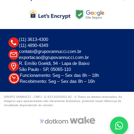
(11) 3613-4300
(11) 4890-4349
contato@grupovannucci.com.br
exportacao@grupovannucci.com.br
R. Emílio Goeldi, 94 - Lapa de Baixo
São Paulo - SP, 05065-110
Funcionamento: Seg – Sex das 8h – 18h
Recebimento: Seg – Sex das 8h – 16h
GRUPO VANNUCCI - CNPJ: 11.623.920/0001-82 - © Todos os direitos reservados. As
imagens aqui apresentadas são meramente ilustrativas, podendo haver diferença de
tonalidade dependendo do monitor.