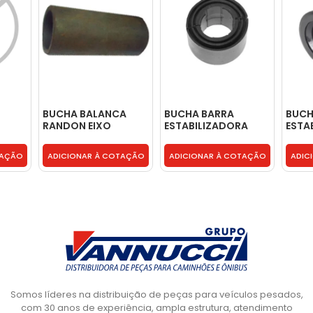
BUCHA BALANCA
BUCHA BARRA
BUCH
RANDON EIXO
ESTABILIZADORA
ESTA
ENTE
DISTANCIADO -
ALGEMA EIXO
EIXO
00011
301008344
DIANTEIRO -
DIANT
TAÇÃO
ADICIONAR À COTAÇÃO
ADICIONAR À COTAÇÃO
ADIC
6583260581
Somos líderes na distribuição de peças para veículos pesados,
com 30 anos de experiência, ampla estrutura, atendimento