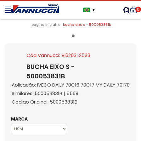
0
▼
página inicial
bucha eixo s - 500053831b
Cód Vannucci: VI6203-2533
BUCHA EIXO S -
500053831B
Aplicação: IVECO DAILY 70C16 70C17 MY DAILY 70170
Similares: 500053831B | 5569
Codigo Original: 500053831B
MARCA