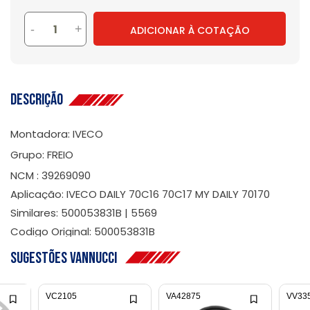
-
+
ADICIONAR À COTAÇÃO
Descrição
Montadora: IVECO
Grupo: FREIO
NCM : 39269090
Aplicação: IVECO DAILY 70C16 70C17 MY DAILY 70170
Similares: 500053831B | 5569
Codigo Original: 500053831B
Sugestões Vannucci
VC2105
VA42875
VV33