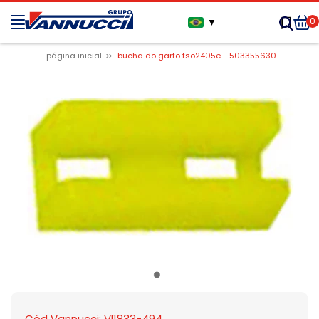
0
▼
página inicial
bucha do garfo fso2405e - 503355630
Cód Vannucci: VI1833-494