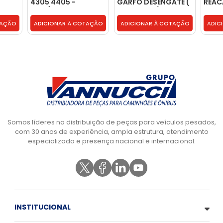
4305 4405 -
GARFO DESENGATE (
REAC
UNITÁRIO -
PP - PRETO ) -
DIAN
2R0301120
0029920001
BUCH
TAÇÃO
ADICIONAR À COTAÇÃO
ADICIONAR À COTAÇÃO
ADIC
Somos líderes na distribuição de peças para veículos pesados,
com 30 anos de experiência, ampla estrutura, atendimento
especializado e presença nacional e internacional.
INSTITUCIONAL