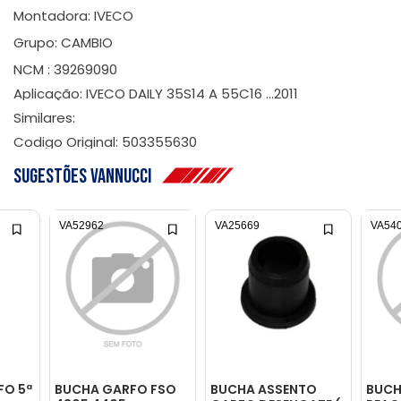
Montadora: IVECO
Grupo: CAMBIO
NCM : 39269090
Aplicação: IVECO DAILY 35S14 A 55C16 ...2011
Similares:
Codigo Original: 503355630
Sugestões Vannucci
VA52962
VA25669
VA54
FO 5ª
BUCHA GARFO FSO
BUCHA ASSENTO
BUCH