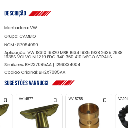
Descrição
Montadora: VW
Grupo: CAMBIO
NCM : 87084090
Aplicação: VW 18310 19320 MBB 1634 1935 1938 2635 2638
1938S VOLVO NL12 10 EDC 340 360 410 IVECO STRALIS
Similares: BH2X7085AA | 1296334004
Codigo Original: BH2X7085AA
Sugestões Vannucci
VA14577
VA15755
VA20