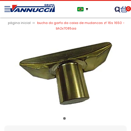
0
▼
página inicial
bucha do garfo da caixa de mudancas zf 16s 1650 -
bh2x7085aa