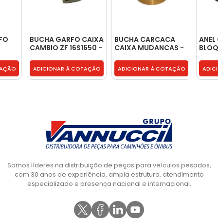
FO
BUCHA GARFO CAIXA
BUCHA CARCACA
ANEL
CAMBIO ZF 16S1650 -
CAIXA MUDANCAS -
BLOQ
6S
BH2X7085AA
2T0301155
2U05
85AA
TAÇÃO
ADICIONAR À COTAÇÃO
ADICIONAR À COTAÇÃO
ADIC
Somos líderes na distribuição de peças para veículos pesados,
com 30 anos de experiência, ampla estrutura, atendimento
especializado e presença nacional e internacional.