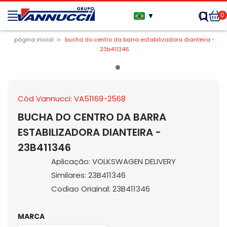
0
▼
página inicial
bucha do centro da barra estabilizadora dianteira -
23b411346
Cód Vannucci: VA51169-2568
BUCHA DO CENTRO DA BARRA
ESTABILIZADORA DIANTEIRA -
23B411346
Aplicação: VOLKSWAGEN DELIVERY
Similares: 23B411346
Codigo Original: 23B411346
MARCA