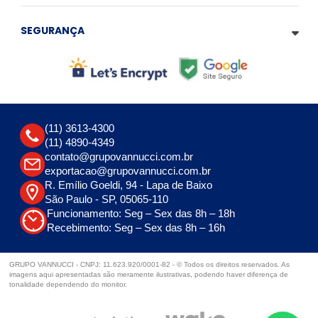
SEGURANÇA
(11) 3613-4300
(11) 4890-4349
contato@grupovannucci.com.br
exportacao@grupovannucci.com.br
R. Emílio Goeldi, 94 - Lapa de Baixo
São Paulo - SP, 05065-110
Funcionamento: Seg – Sex das 8h – 18h
Recebimento: Seg – Sex das 8h – 16h
GRUPO VANNUCCI - CNPJ: 11.623.920/0001-82 - © Todos os direitos reservados. As
imagens aqui apresentadas são meramente ilustrativas, podendo haver diferença de
tonalidade dependendo do monitor.