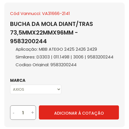
Cód Vannucci: VA31666-2141
BUCHA DA MOLA DIANT/TRAS
73,5MMX22MMX96MM -
9583200244
Aplicação: MBB ATEGO 2425 2426 2429
Similares: D3303 | 011.1498 | 3006 | 9583200244
Codigo Original: 9583200244
MARCA
-
+
ADICIONAR À COTAÇÃO