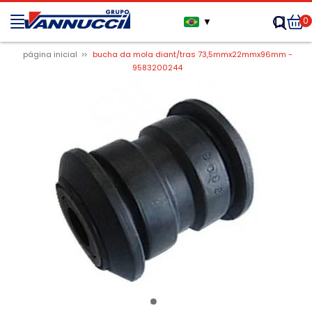
0
▼
página inicial
bucha da mola diant/tras 73,5mmx22mmx96mm -
9583200244