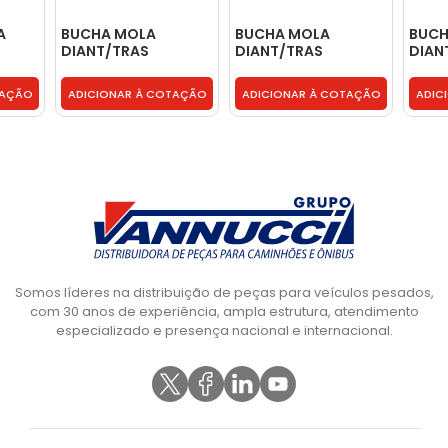
A
BUCHA MOLA
BUCHA MOLA
BUCH
DIANT/TRAS
DIANT/TRAS
DIAN
MX96MM
BORRACHA COM
BORRACHA COM
JUME
CAPA FERRO -
CAPA FERRO -
6007
TAÇÃO
ADICIONAR À COTAÇÃO
ADICIONAR À COTAÇÃO
ADIC
0003251385
0003251385
Somos líderes na distribuição de peças para veículos pesados,
com 30 anos de experiência, ampla estrutura, atendimento
especializado e presença nacional e internacional.