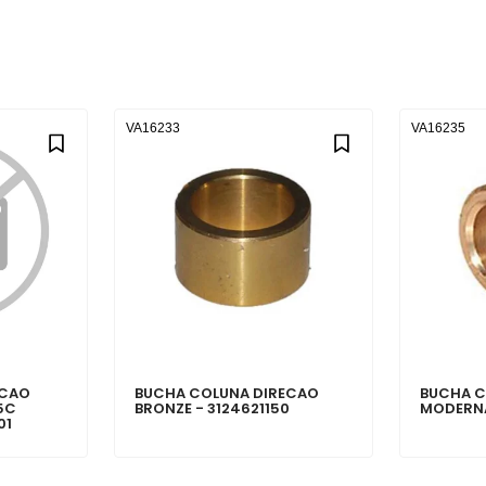
VA16233
VA16235
ECAO
BUCHA COLUNA DIRECAO
BUCHA C
5C
BRONZE - 3124621150
MODERNA
01