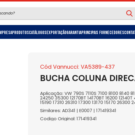
mpresa
Produtos
Catálogos
Exportação
Garantia
Principais Fornecedores
Conta
Cód Vannucci: VA5389-437
BUCHA COLUNA DIRECA
Aplicação: VW 790S 7110S 7100 8100 8140 8
24250 35300 12170BT 14170BT 16200 12140T 4
15190 17310 26310 17300 13170 15170 2630
Similares: AD341 | E0007 | 171419341
Codigo Original: 171419341