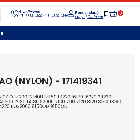
Meu
Atendimento
0
Bem vindo(a)
(11) 3613-4300 / (11) 4890-4349
Carrinho
Login
/
Cadastro
to
O (NYLON) - 171419341
140CO 14200 12140H 14150 14220 16170 16220 24220
0300 12180 14180 S2000 7100 7110 7120 8120 8150 13190
0 24220 BUS2000 8150OD 9150OD