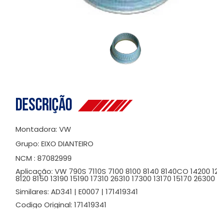
Descrição
Montadora: VW
Grupo: EIXO DIANTEIRO
NCM : 87082999
Aplicação: VW 790S 7110S 7100 8100 8140 8140CO 14200 12
8120 8150 13190 15190 17310 26310 17300 13170 15170 26
Similares: AD341 | E0007 | 171419341
Codigo Original: 171419341