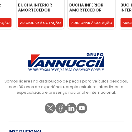
R
BUCHA INFERIOR
BUCHA INFERIOR
BUCH
AMORTECEDOR
AMORTECEDOR
INFE
BO
DIANTEIRO C/ TUBO -
DIANTEIRO S/ TUBO -
DO A
T06513441
T06513441
DIAN
TAÇÃO
ADICIONAR À COTAÇÃO
ADICIONAR À COTAÇÃO
ADIC
7
0003
Somos líderes na distribuição de peças para veículos pesados,
com 30 anos de experiência, ampla estrutura, atendimento
especializado e presença nacional e internacional.
INSTITUCIONAL