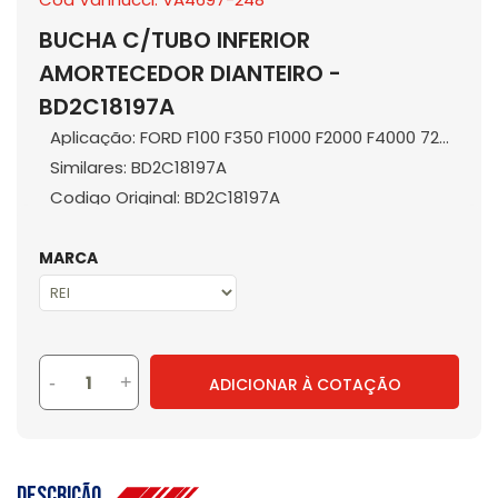
BUCHA C/TUBO INFERIOR
AMORTECEDOR DIANTEIRO -
BD2C18197A
Aplicação: FORD F100 F350 F1000 F2000 F4000 72...
Similares: BD2C18197A
Codigo Original: BD2C18197A
MARCA
-
+
ADICIONAR À COTAÇÃO
Descrição