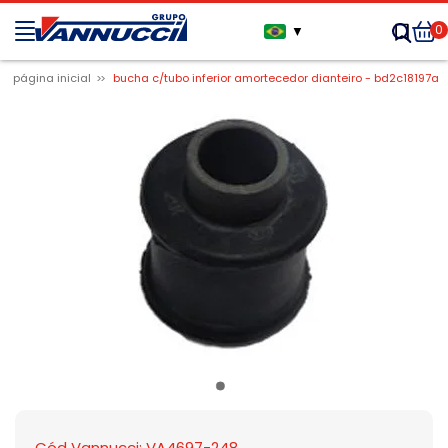
0
▼
página inicial
bucha c/tubo inferior amortecedor dianteiro - bd2c18197a
Cód Vannucci: VA4697-248