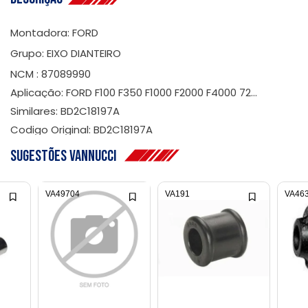
Montadora: FORD
Grupo: EIXO DIANTEIRO
NCM : 87089990
Aplicação: FORD F100 F350 F1000 F2000 F4000 72...
Similares: BD2C18197A
Codigo Original: BD2C18197A
Sugestões Vannucci
VA49704
VA191
VA46