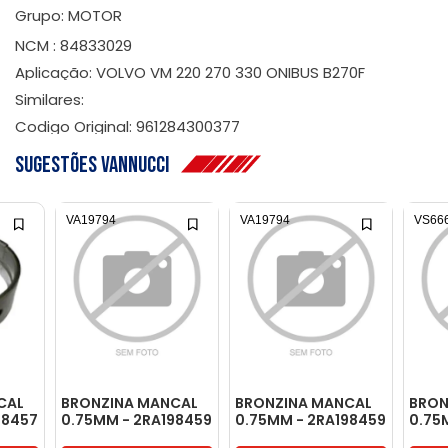
Grupo: MOTOR
NCM : 84833029
Aplicação: VOLVO VM 220 270 330 ONIBUS B270F
Similares:
Codigo Original: 961284300377
Sugestões Vannucci
VA19794
VA19794
VS66
CAL
BRONZINA MANCAL
BRONZINA MANCAL
BRON
98457
0.75MM - 2RA198459
0.75MM - 2RA198459
0.75