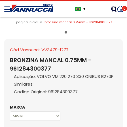
0
▼
página inicial
bronzina mancal 0.75mm - 961284300377
Cód Vannucci: VV3479-1272
BRONZINA MANCAL 0.75MM -
961284300377
Aplicação: VOLVO VM 220 270 330 ONIBUS B270F
Similares:
Codigo Original: 961284300377
MARCA