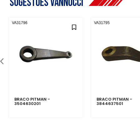
Sugestões Vannucci
VA31796
VA31795
BRACO PITMAN -
BRACO PITMAN -
3504630201
3844637501