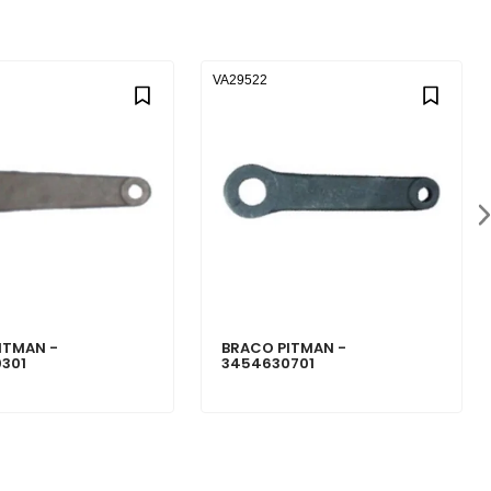
VA29522
ITMAN -
BRACO PITMAN -
301
3454630701