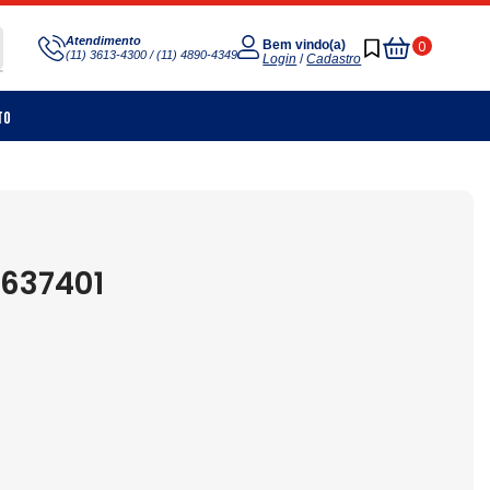
Meu
Atendimento
0
Bem vindo(a)
(11) 3613-4300 / (11) 4890-4349
Carrinho
Login
/
Cadastro
to
637401