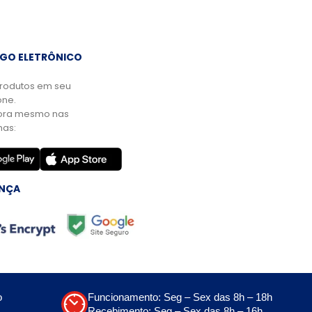
GO ELETRÔNICO
rodutos em seu
ne.
ora mesmo nas
mas:
NÇA
o
Funcionamento: Seg – Sex das 8h – 18h
Recebimento: Seg – Sex das 8h – 16h