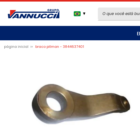
▼
E
página inicial
braco pitman - 3844637401