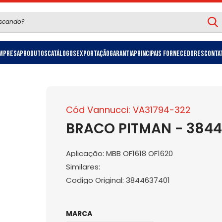
mpresa
Produtos
Catálogos
Exportação
Garantia
Principais Fornecedores
Conta
Cód Vannucci: VA31794-322
BRACO PITMAN - 3844
Aplicação: MBB OF1618 OF1620
Similares:
Codigo Original: 3844637401
MARCA