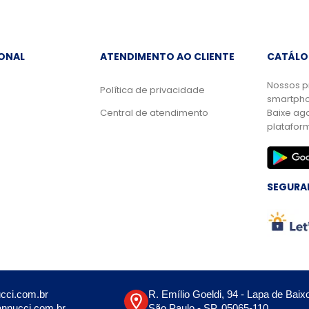
IONAL
ATENDIMENTO AO CLIENTE
CATÁLO
Nossos p
Política de privacidade
smartpho
Central de atendimento
Baixe ag
platafor
SEGURA
cci.com.br
R. Emílio Goeldi, 94 - Lapa de Baix
nnucci.com.br
São Paulo - SP, 05065-110