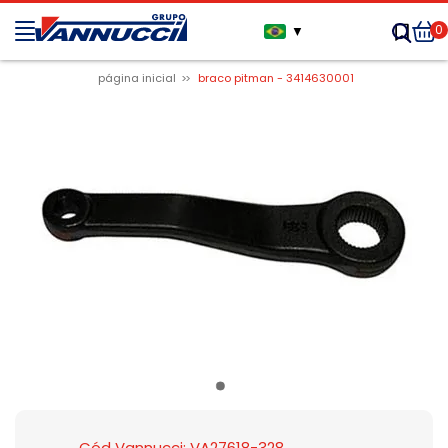
0
▼
página inicial
braco pitman - 3414630001
Cód Vannucci: VA27618-328