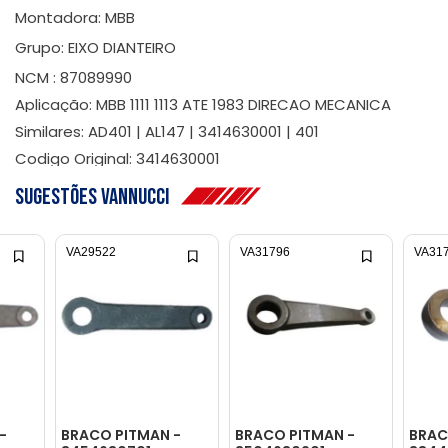
Montadora: MBB
Grupo: EIXO DIANTEIRO
NCM : 87089990
Aplicação: MBB 1111 1113 ATE 1983 DIRECAO MECANICA
Similares: AD401 | AL147 | 3414630001 | 401
Codigo Original: 3414630001
Sugestões Vannucci
VA29522
VA31796
VA31
-
BRACO PITMAN -
BRACO PITMAN -
BRAC