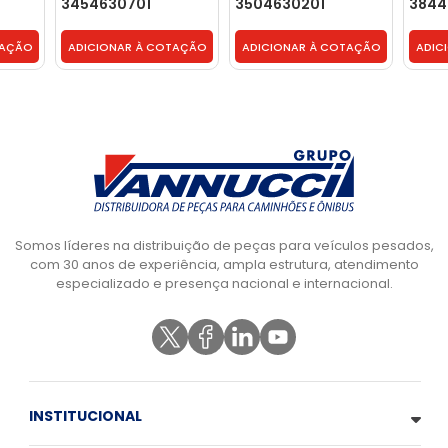
3454630701
3504630201
3844
TAÇÃO
ADICIONAR À COTAÇÃO
ADICIONAR À COTAÇÃO
ADIC
Somos líderes na distribuição de peças para veículos pesados,
com 30 anos de experiência, ampla estrutura, atendimento
especializado e presença nacional e internacional.
INSTITUCIONAL