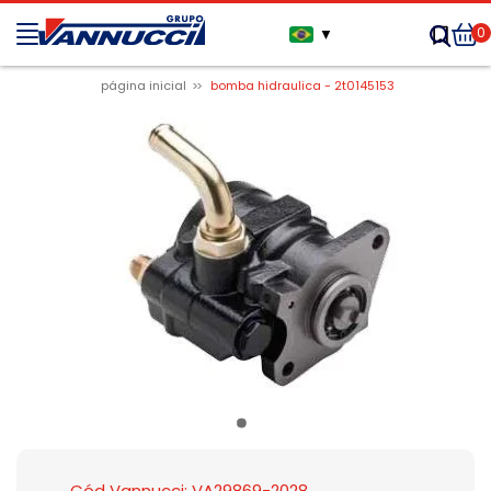
0
▼
página inicial
bomba hidraulica - 2t0145153
Cód Vannucci: VA29869-2028