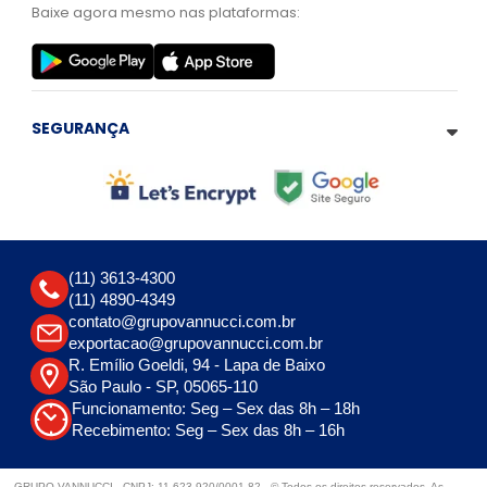
Baixe agora mesmo nas plataformas:
SEGURANÇA
(11) 3613-4300
(11) 4890-4349
contato@grupovannucci.com.br
exportacao@grupovannucci.com.br
R. Emílio Goeldi, 94 - Lapa de Baixo
São Paulo - SP, 05065-110
Funcionamento: Seg – Sex das 8h – 18h
Recebimento: Seg – Sex das 8h – 16h
GRUPO VANNUCCI - CNPJ: 11.623.920/0001-82 - © Todos os direitos reservados. As