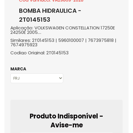
BOMBA HIDRAULICA -
2T0145153
Aplicação: VOLKSWAGEN CONSTELLATION 17250E
24250E 2005....
Similares: 2T0145153 | 5960100007 | 7673975818 |
7674975923
Codigo Original: 2T0145153
MARCA
Produto Indisponível -
Avise-me