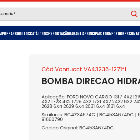
mpresa
Produtos
Catálogos
Exportação
Garantia
Principais Fornecedores
Conta
Cód Vannucci: VA43236-1271*1
BOMBA DIRECAO HIDR
Aplicação: FORD NOVO CARGO 1317 4X2 1319 4
4X2 1723 4X2 1729 4X2 1731 4X2 2422 6X2 2
2628 6X4 2629 6X4 2631 6X4 3131 6X4
Similares: BC4Z3A674C | BC453A674DC | 
81660790
Codigo Original: BC453A674DC