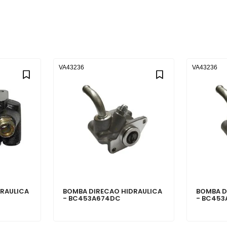
VA43236
VA43236
DRAULICA
BOMBA DIRECAO HIDRAULICA
BOMBA D
- BC453A674DC
- BC45