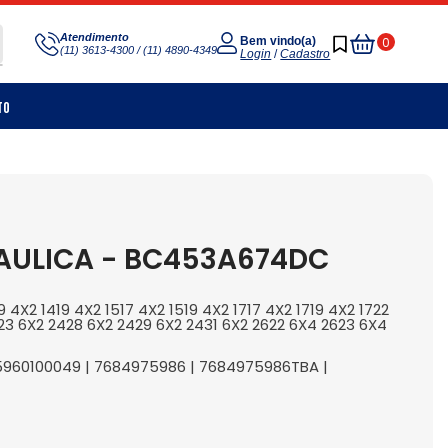
Meu
Atendimento
0
Bem vindo(a)
(11) 3613-4300 / (11) 4890-4349
Carrinho
Login
/
Cadastro
to
AULICA - BC453A674DC
X2 1419 4X2 1517 4X2 1519 4X2 1717 4X2 1719 4X2 1722
423 6X2 2428 6X2 2429 6X2 2431 6X2 2622 6X4 2623 6X4
5960100049 | 7684975986 | 7684975986TBA |