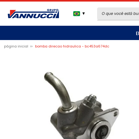
▼
E
página inicial
bomba direcao hidraulica - bc453a674dc