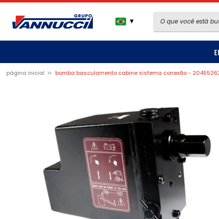
▼
E
página inicial
bomba basculamento cabine sistema conexão - 2045526