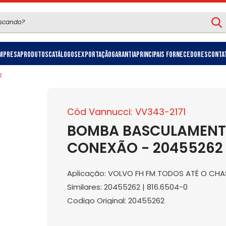
mpresa
Produtos
Catálogos
Exportação
Garantia
Principais Fornecedores
Conta
2
Cód Vannucci: VV343-2171
BOMBA BASCULAMENTO
CONEXÃO - 20455262
Aplicação: VOLVO FH FM TODOS ATÉ O CHA
Similares: 20455262 | 816.6504-0
Codigo Original: 20455262