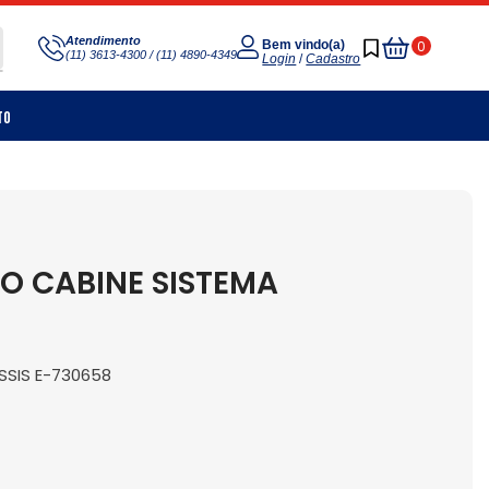
Meu
Atendimento
0
Bem vindo(a)
(11) 3613-4300 / (11) 4890-4349
Carrinho
Login
/
Cadastro
to
 CABINE SISTEMA
SSIS E-730658