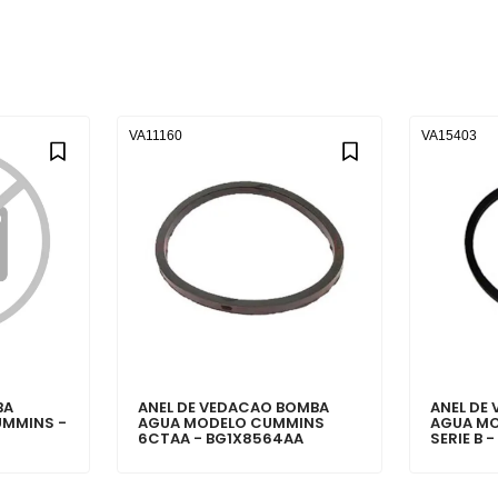
VA11160
VA15403
BA
ANEL DE VEDACAO BOMBA
ANEL DE
UMMINS -
AGUA MODELO CUMMINS
AGUA M
6CTAA - BG1X8564AA
SERIE B 