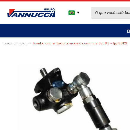
▼
E
página inicial
bomba alimentadora modelo cummins 6ct 8.3 - tjg130121