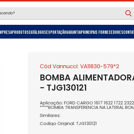
mpresa
Produtos
Catálogos
Exportação
Garantia
Principais Fornecedores
Conta
Cód Vannucci: VA11830-579*2
BOMBA ALIMENTADORA
- TJG130121
Aplicação: FORD CARGO 1617 1622 1722 2322 
****BOMBA TRANSFERENCIA NA LATERAL BOM
Similares:
Codigo Original: TJG130121