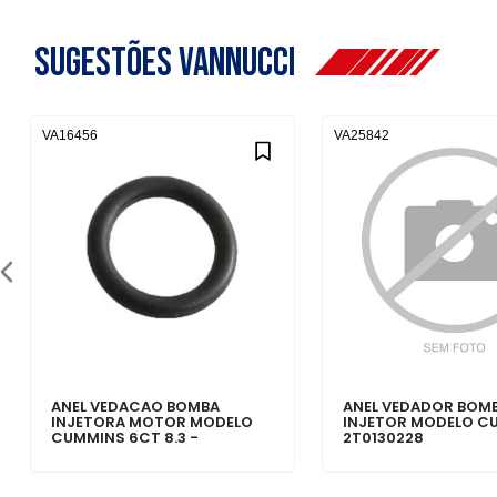
Sugestões Vannucci
VA16456
VA25842
ANEL VEDACAO BOMBA
ANEL VEDADOR BOM
INJETORA MOTOR MODELO
INJETOR MODELO C
CUMMINS 6CT 8.3 -
2T0130228
BF5X1082AA