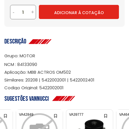
-
+
ADICIONAR À COTAÇÃO
Descrição
Grupo: MOTOR
NCM : 84133090
Aplicação: MBB ACTROS OM502
Similares: 20208 | 5422002001 | 5422002401
Codigo Original: 5422002001
Sugestões Vannucci
VA42849
VA39777
VA46