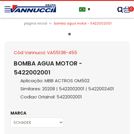
0
▼
página inicial
bomba agua motor - 5422002001
Cód Vannucci: VA55138-455
BOMBA AGUA MOTOR -
5422002001
Aplicação: MBB ACTROS OM502
Similares: 20208 | 5422002001 | 5422002401
Codigo Original: 5422002001
MARCA