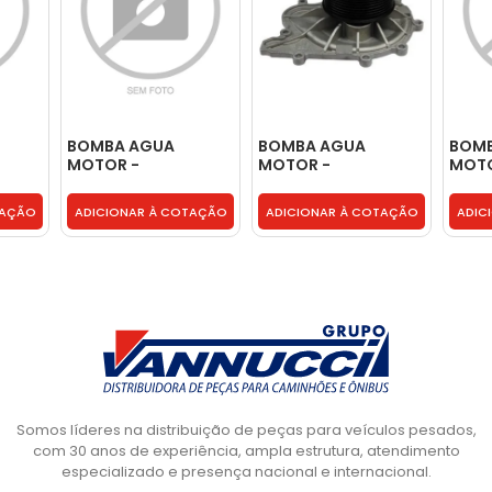
BOMBA AGUA
BOMBA AGUA
BOM
MOTOR -
MOTOR -
MOTO
2S0121004M
BH5T8501AA
BH5T
TAÇÃO
ADICIONAR À COTAÇÃO
ADICIONAR À COTAÇÃO
ADIC
Somos líderes na distribuição de peças para veículos pesados,
com 30 anos de experiência, ampla estrutura, atendimento
especializado e presença nacional e internacional.