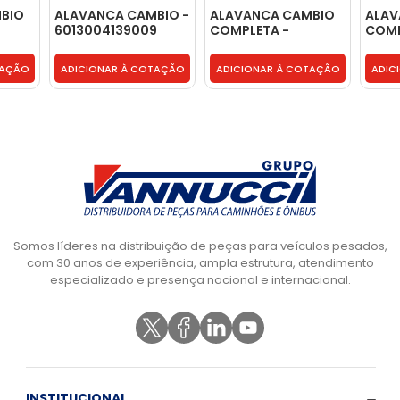
BIO
ALAVANCA CAMBIO -
ALAVANCA CAMBIO
ALAV
6013004139009
COMPLETA -
COMP
2S2711117B
5801
TAÇÃO
ADICIONAR À COTAÇÃO
ADICIONAR À COTAÇÃO
ADIC
Somos líderes na distribuição de peças para veículos pesados,
com 30 anos de experiência, ampla estrutura, atendimento
especializado e presença nacional e internacional.
INSTITUCIONAL