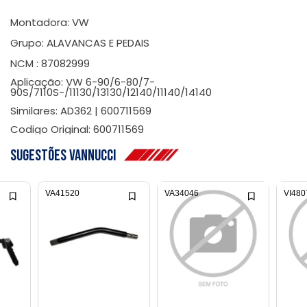
Montadora: VW
Grupo: ALAVANCAS E PEDAIS
NCM : 87082999
Aplicação: VW 6-90/6-80/7-
90S/7110S-/11130/13130/12140/11140/14140
Similares: AD362 | 600711569
Codigo Original: 600711569
Sugestões Vannucci
VA41520
VA34046
VI480