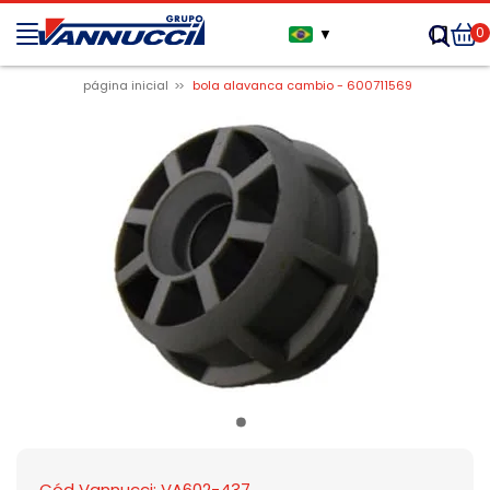
0
▼
página inicial
bola alavanca cambio - 600711569
Cód Vannucci: VA602-437