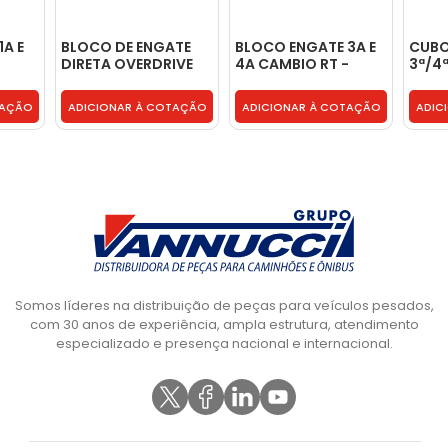
A E
BLOCO DE ENGATE
BLOCO ENGATE 3A E
CUBO
DIRETA OVERDRIVE
4A CAMBIO RT -
3ª/4ª
RT14918 12913 -
BF5X7232D
2T23
BG3X7232BA
TAÇÃO
ADICIONAR À COTAÇÃO
ADICIONAR À COTAÇÃO
ADIC
Somos líderes na distribuição de peças para veículos pesados,
com 30 anos de experiência, ampla estrutura, atendimento
especializado e presença nacional e internacional.