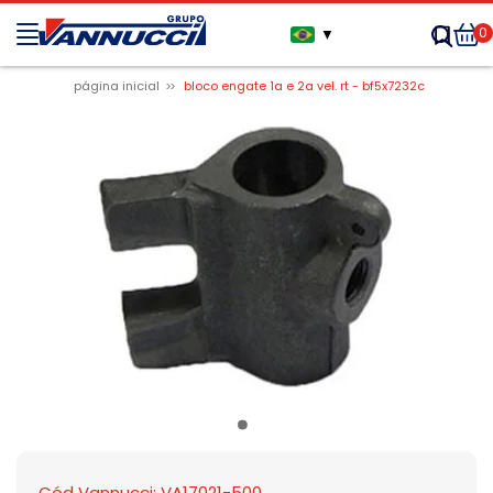
0
▼
página inicial
bloco engate 1a e 2a vel. rt - bf5x7232c
Cód Vannucci: VA17021-500