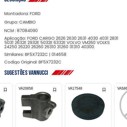
Montadora: FORD
Grupo: CAMBIO
NCM : 87084090
Aplicação: FORD CARGO 2626 2630 2631 4030 4031 2831
5031 2632E 2932E 5032E 6332E VOLVO VM260 VOLKS
24250 26220 26260 26310 31260 31310 40300
Similares: BF5X7232C | 014658
Codigo Original: BF5X7232C
Sugestões Vannucci
VA20858
VA17548
VA58