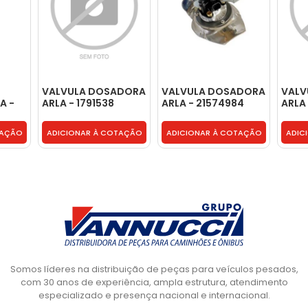
VALVULA DOSADORA
VALVULA DOSADORA
VALV
A -
ARLA - 1791538
ARLA - 21574984
ARLA
TAÇÃO
ADICIONAR À COTAÇÃO
ADICIONAR À COTAÇÃO
ADIC
Somos líderes na distribuição de peças para veículos pesados,
com 30 anos de experiência, ampla estrutura, atendimento
especializado e presença nacional e internacional.