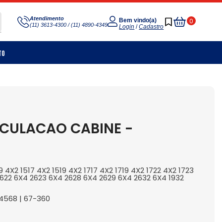
Meu
Atendimento
0
Bem vindo(a)
(11) 3613-4300 / (11) 4890-4349
Carrinho
Login
/
Cadastro
to
ICULACAO CABINE -
4X2 1517 4X2 1519 4X2 1717 4X2 1719 4X2 1722 4X2 1723
2622 6X4 2623 6X4 2628 6X4 2629 6X4 2632 6X4 1932
 4568 | 67-360