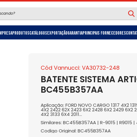
mpresa
Produtos
Catálogos
Exportação
Garantia
Principais Fornecedores
Conta
Cód Vannucci: VA30732-248
BATENTE SISTEMA ART
BC455B357AA
Aplicação: FORD NOVO CARGO 1317 4X2 1319 
4X2 2422 62X 2423 6X2 2428 6X2 2429 6X2 
4X2 3133 6X4 2011...
Similares: BC455B357AA | R-9015 | R9015 |
Codigo Original: BC455B357AA