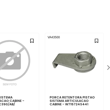
VA43500
SISTEMA
PORCA RETENTORA PISTAO
ACAO CABINE -
SISTEMA ARTICULACAO
C390/AB/
CABINE - W715724S441