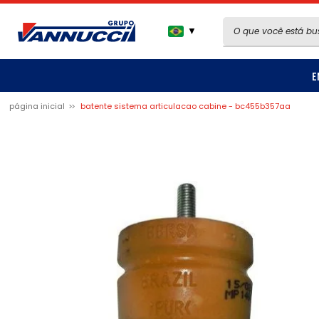
▼
E
página inicial
batente sistema articulacao cabine - bc455b357aa