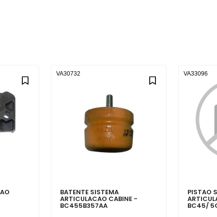
VA30732
VA33096
CAO
BATENTE SISTEMA
PISTAO 
ARTICULACAO CABINE -
ARTICUL
BC455B357AA
BC45/ 5