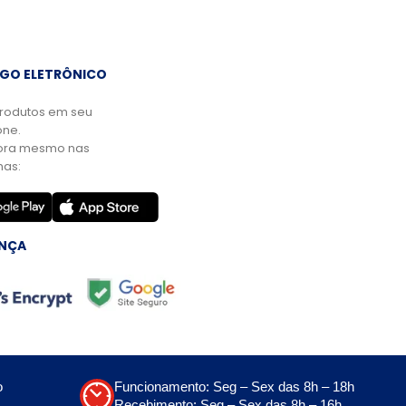
GO ELETRÔNICO
rodutos em seu
ne.
ora mesmo nas
mas:
NÇA
o
Funcionamento: Seg – Sex das 8h – 18h
Recebimento: Seg – Sex das 8h – 16h