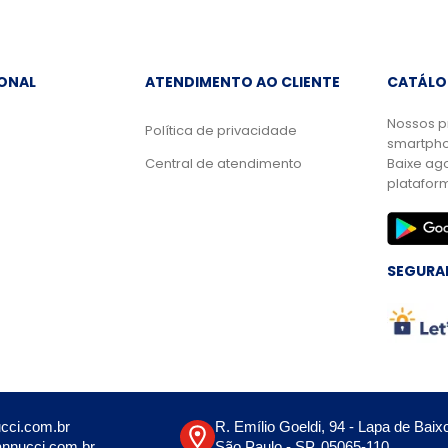
IONAL
ATENDIMENTO AO CLIENTE
CATÁLO
Nossos p
Política de privacidade
smartpho
Central de atendimento
Baixe ag
platafor
SEGURA
cci.com.br
R. Emílio Goeldi, 94 - Lapa de Baix
nnucci.com.br
São Paulo - SP, 05065-110