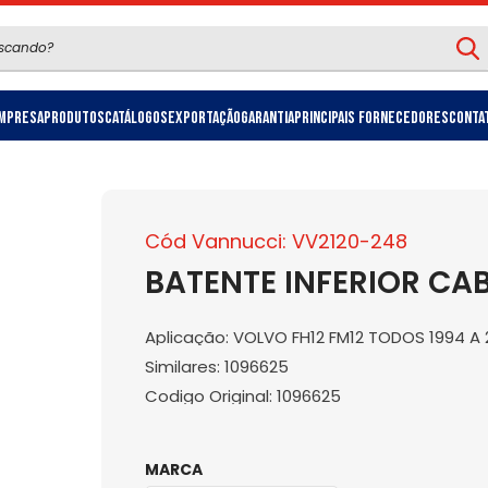
mpresa
Produtos
Catálogos
Exportação
Garantia
Principais Fornecedores
Conta
Cód Vannucci: VV2120-248
BATENTE INFERIOR CAB
Aplicação: VOLVO FH12 FM12 TODOS 1994 A
Similares: 1096625
Codigo Original: 1096625
MARCA