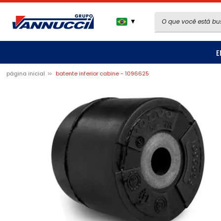
▼
E
página inicial
batente inferior cabine - 1096625