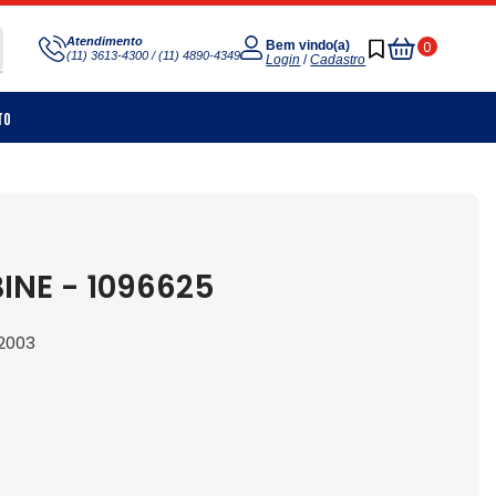
Meu
Atendimento
0
Bem vindo(a)
(11) 3613-4300 / (11) 4890-4349
Carrinho
Login
/
Cadastro
to
INE - 1096625
 2003