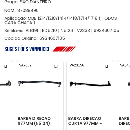
Grupo: EIXO DIANTEIRO
NCM : 87089490
Aplicação: MBB 1214/1218/1414/1418/1714/1718 ( TODOS
CARA CHATA )
Similares: ALB191 | BD5210 | N5124 | V2333 | 6934607105
Codigo Original: 6934607105
Sugestões Vannucci
VA7089
VA23156
VA34
O
BARRA DIRECAO
BARRA DIRECAO
BARR
977MM (N5124)
CURTA 977MM -
DIRE
-
CURTA - 6934607105
6954600105
6025