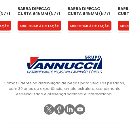
O
BARRA DIRECAO
BARRA DIRECAO
BARR
(N771
CURTA 945MM (N771
CURTA 945MM (N771
CURT
701B
N248) - TJG415701B
N248) - TJG415701B
N248
TAÇÃO
ADICIONAR À COTAÇÃO
ADICIONAR À COTAÇÃO
ADIC
Somos líderes na distribuição de peças para veículos pesados,
com 30 anos de experiência, ampla estrutura, atendimento
especializado e presença nacional e internacional.