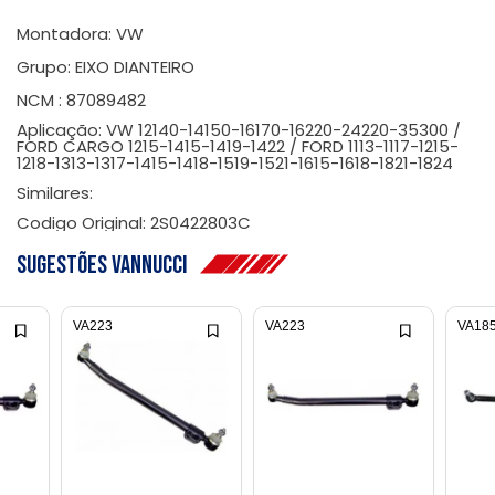
Montadora: VW
Grupo: EIXO DIANTEIRO
NCM : 87089482
Aplicação: VW 12140-14150-16170-16220-24220-35300 /
FORD CARGO 1215-1415-1419-1422 / FORD 1113-1117-1215-
1218-1313-1317-1415-1418-1519-1521-1615-1618-1821-1824
Similares:
Codigo Original: 2S0422803C
Sugestões Vannucci
VA223
VA223
VA18