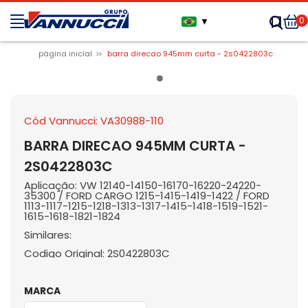
0
▼
página inicial
barra direcao 945mm curta - 2s0422803c
Cód Vannucci: VA30988-110
BARRA DIRECAO 945MM CURTA -
2S0422803C
Aplicação: VW 12140-14150-16170-16220-24220-
35300 / FORD CARGO 1215-1415-1419-1422 / FORD
1113-1117-1215-1218-1313-1317-1415-1418-1519-1521-
1615-1618-1821-1824
Similares:
Codigo Original: 2S0422803C
MARCA