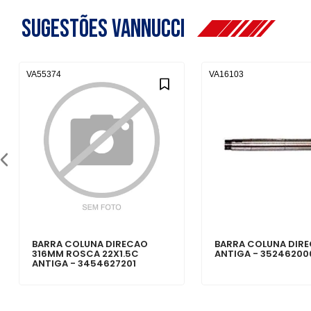
Sugestões Vannucci
VA55374
VA16103
BARRA COLUNA DIRECAO
BARRA COLUNA DIR
316MM ROSCA 22X1.5C
ANTIGA - 35246200
ANTIGA - 3454627201