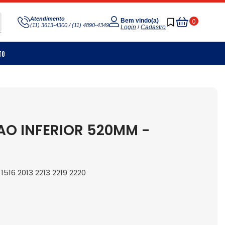
Meu
Atendimento
0
Bem vindo(a)
(11) 3613-4300 / (11) 4890-4349
Carrinho
Login
/
Cadastro
to
O INFERIOR 520MM -
 1516 2013 2213 2219 2220