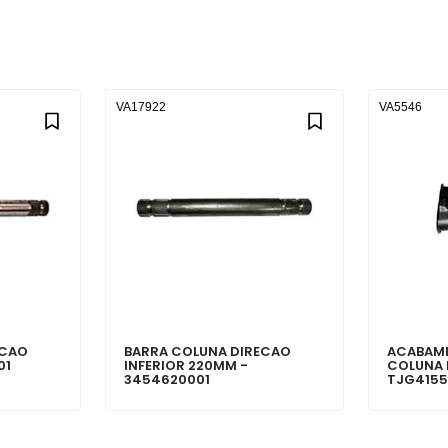
VA17922
VA5546
ECAO
BARRA COLUNA DIRECAO
ACABAME
01
INFERIOR 220MM -
COLUNA 
3454620001
TJG4155