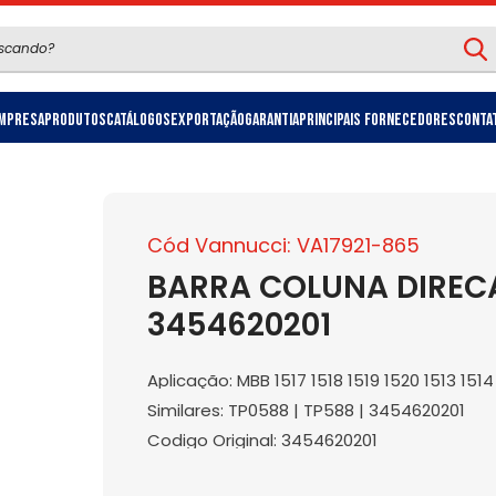
mpresa
Produtos
Catálogos
Exportação
Garantia
Principais Fornecedores
Conta
Cód Vannucci: VA17921-865
BARRA COLUNA DIRECA
3454620201
Aplicação: MBB 1517 1518 1519 1520 1513 1514
Similares: TP0588 | TP588 | 3454620201
Codigo Original: 3454620201