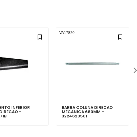
VA17820
NTO INFERIOR
BARRA COLUNA DIRECAO
DIRECAO -
MECANICA 680MM -
71B
3224620501