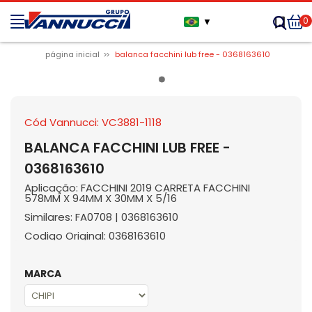
0
▼
página inicial
balanca facchini lub free - 0368163610
Cód Vannucci: VC3881-1118
BALANCA FACCHINI LUB FREE -
0368163610
Aplicação: FACCHINI 2019 CARRETA FACCHINI
578MM X 94MM X 30MM X 5/16
Similares: FA0708 | 0368163610
Codigo Original: 0368163610
MARCA