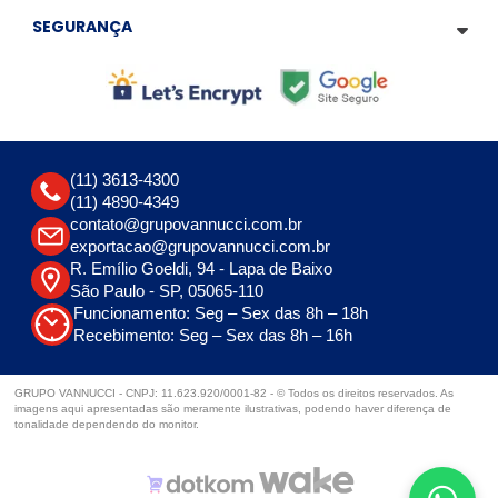
SEGURANÇA
(11) 3613-4300
(11) 4890-4349
contato@grupovannucci.com.br
exportacao@grupovannucci.com.br
R. Emílio Goeldi, 94 - Lapa de Baixo
São Paulo - SP, 05065-110
Funcionamento: Seg – Sex das 8h – 18h
Recebimento: Seg – Sex das 8h – 16h
GRUPO VANNUCCI - CNPJ: 11.623.920/0001-82 - © Todos os direitos reservados. As
imagens aqui apresentadas são meramente ilustrativas, podendo haver diferença de
tonalidade dependendo do monitor.