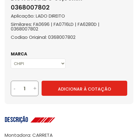
0368007802
Aplicação: LADO DIREITO
Similares: FA0696 | FA0716LD | FA6280D |
0368007802
Codigo Original: 0368007802
MARCA
-
+
ADICIONAR À COTAÇÃO
Descrição
Montadora: CARRETA