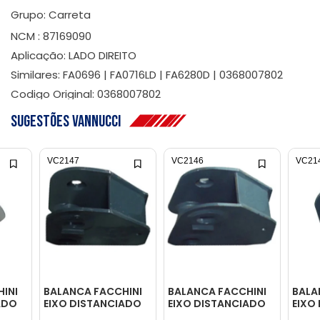
Grupo: Carreta
NCM : 87169090
Aplicação: LADO DIREITO
Similares: FA0696 | FA0716LD | FA6280D | 0368007802
Codigo Original: 0368007802
Sugestões Vannucci
VC2147
VC2146
VC21
INI
BALANCA FACCHINI
BALANCA FACCHINI
BALA
ADO
EIXO DISTANCIADO
EIXO DISTANCIADO
EIXO
60MM -
50MM - 0368092801
50MM