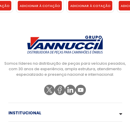
0368007802
TAÇÃO
ADICIONAR À COTAÇÃO
ADICIONAR À COTAÇÃO
ADIC
Somos líderes na distribuição de peças para veículos pesados,
com 30 anos de experiência, ampla estrutura, atendimento
especializado e presença nacional e internacional.
INSTITUCIONAL