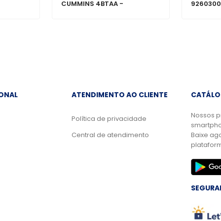
CUMMINS 4BTAA -
9260300
BG5X6312CA
IONAL
ATENDIMENTO AO CLIENTE
CATÁLO
Nossos p
Política de privacidade
smartpho
Central de atendimento
Baixe ag
platafor
SEGURA