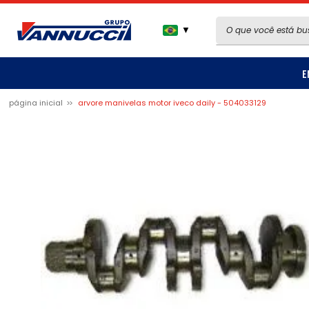
▼
E
página inicial
arvore manivelas motor iveco daily - 504033129