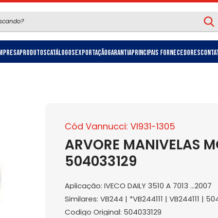
mpresa
Produtos
Catálogos
Exportação
Garantia
Principais Fornecedores
Conta
Cód Vannucci: VI931-1305
ARVORE MANIVELAS MO
504033129
Aplicação: IVECO DAILY 3510 A 7013 ...2007
Similares: VB244 | *VB244111 | VB244111 | 5
Codigo Original: 504033129