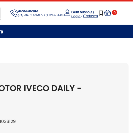
Meu
Atendimento
0
Bem vindo(a)
(11) 3613-4300 / (11) 4890-4349
Carrinho
Login
/
Cadastro
to
TOR IVECO DAILY -
04033129