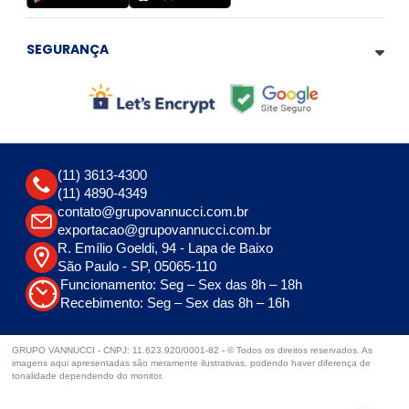
SEGURANÇA
(11) 3613-4300
(11) 4890-4349
contato@grupovannucci.com.br
exportacao@grupovannucci.com.br
R. Emílio Goeldi, 94 - Lapa de Baixo
São Paulo - SP, 05065-110
Funcionamento: Seg – Sex das 8h – 18h
Recebimento: Seg – Sex das 8h – 16h
GRUPO VANNUCCI - CNPJ: 11.623.920/0001-82 - © Todos os direitos reservados. As
imagens aqui apresentadas são meramente ilustrativas, podendo haver diferença de
tonalidade dependendo do monitor.