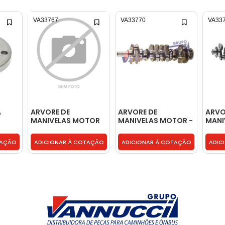
VA33767
VA33770
VA33
A
ARVORE DE
ARVORE DE
ARVO
MANIVELAS MOTOR
MANIVELAS MOTOR -
MANI
OM926 -
3660311201
9060
9260300201
TAÇÃO
ADICIONAR À COTAÇÃO
ADICIONAR À COTAÇÃO
ADIC
A -