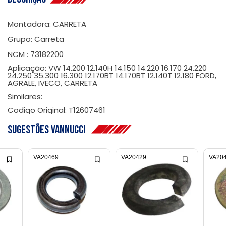
Montadora: CARRETA
Grupo: Carreta
NCM : 73182200
Aplicação: VW 14.200 12.140H 14.150 14.220 16.170 24.220
24.250 35.300 16.300 12.170BT 14.170BT 12.140T 12.180 FORD,
AGRALE, IVECO, CARRETA
Similares:
Codigo Original: T12607461
Sugestões Vannucci
VA20469
VA20429
VA20