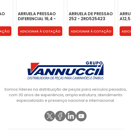
AO
ARRUELA PRESSAO
ARRUELA DE PRESSAO
ARRU
DIFERENCIAL 16,4 -
252 - 2RD525423
A12,5
T14501273A
CK67 
TAÇÃO
ADICIONAR À COTAÇÃO
ADICIONAR À COTAÇÃO
ADIC
Somos líderes na distribuição de peças para veículos pesados,
com 30 anos de experiência, ampla estrutura, atendimento
especializado e presença nacional e internacional.