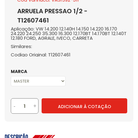
ARRUELA PRESSAO 1/2 -
T12607461
Aplicação: VW 14.200 12.140H 14.150 14.220 16.170
24.220 24.250 35.300 16.300 12.170BT 14.170BT 12.140T
12.180 FORD, AGRALE, IVECO, CARRETA
Similares:
Codigo Original: T12607461
MARCA
-
+
ADICIONAR À COTAÇÃO
Descrição