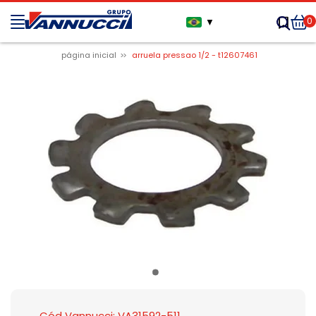
0
▼
página inicial
arruela pressao 1/2 - t12607461
Cód Vannucci: VA31592-511