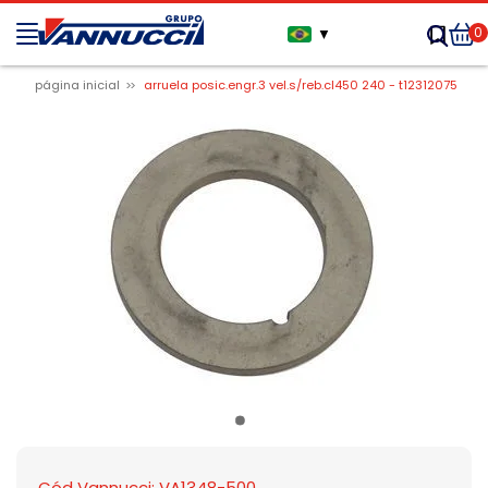
0
▼
página inicial
arruela posic.engr.3 vel.s/reb.cl450 240 - t12312075
Cód Vannucci: VA1348-500