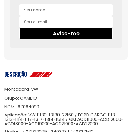
Avise-me
Descrição
Montadora: VW
Grupo: CAMBIO
NCM : 87084090
Aplicação: VW 11130-13130-22160 / FORD CARGO 1113-
1313-1114-1117-1317-1314-1514 / GM ACD11000-ACD12000-
ACD13000-ACD19000-ACD21000-ACD22000
Similares: T12312075 | 240327 | 240327MID