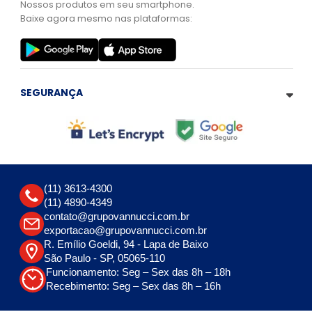
Nossos produtos em seu smartphone.
Baixe agora mesmo nas plataformas:
SEGURANÇA
(11) 3613-4300
(11) 4890-4349
contato@grupovannucci.com.br
exportacao@grupovannucci.com.br
R. Emílio Goeldi, 94 - Lapa de Baixo
São Paulo - SP, 05065-110
Funcionamento: Seg – Sex das 8h – 18h
Recebimento: Seg – Sex das 8h – 16h