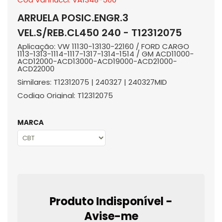
ARRUELA POSIC.ENGR.3
VEL.S/REB.CL450 240 - T12312075
Aplicação: VW 11130-13130-22160 / FORD CARGO
1113-1313-1114-1117-1317-1314-1514 / GM ACD11000-
ACD12000-ACD13000-ACD19000-ACD21000-
ACD22000
Similares: T12312075 | 240327 | 240327MID
Codigo Original: T12312075
MARCA
Produto Indisponível -
Avise-me