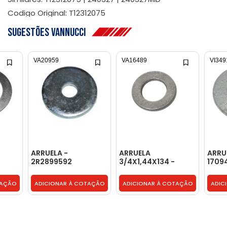
Codigo Original: T12312075
Sugestões Vannucci
VA20959
VA16489
VI349
ARRUELA -
ARRUELA
ARRU
2R2899592
3/4X1,44X134 -
1709
2W0703529K
TAÇÃO
ADICIONAR À COTAÇÃO
ADICIONAR À COTAÇÃO
ADIC