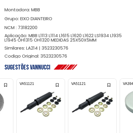
Montadora: MBB
Grupo: EIXO DIANTEIRO
NCM : 73182200
Aplicação: MBB L1113 L1114 L1615 L1620 L1622 LS1934 L1935
L1945 OH1315 OH1320 MEDIDAS 25X50X5MM
Similares: LA214 | 3523230576
Codigo Original: 3523230576
Sugestões Vannucci
VA51121
VA51121
VA39