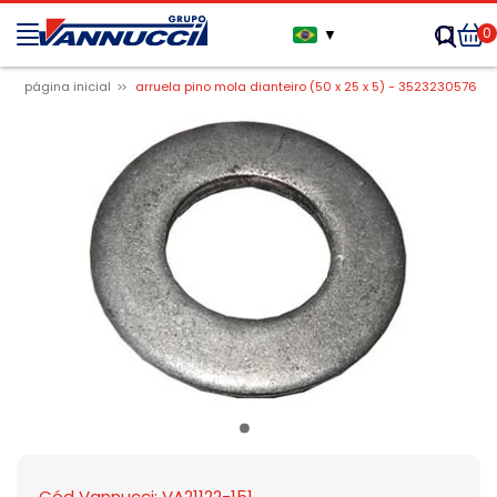
0
▼
página inicial
arruela pino mola dianteiro (50 x 25 x 5) - 3523230576
Cód Vannucci: VA21122-151