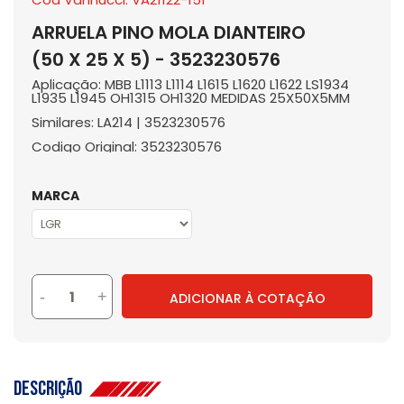
ARRUELA PINO MOLA DIANTEIRO
(50 X 25 X 5) - 3523230576
Aplicação: MBB L1113 L1114 L1615 L1620 L1622 LS1934
L1935 L1945 OH1315 OH1320 MEDIDAS 25X50X5MM
Similares: LA214 | 3523230576
Codigo Original: 3523230576
MARCA
-
+
ADICIONAR À COTAÇÃO
Descrição