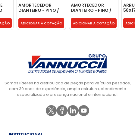
E
AMORTECEDOR
AMORTECEDOR
ARRU
O
DIANTEIRO - PINO /
DIANTEIRO - PINO /
58X1
AL
PINO - 3683230400
PINO - 3683230400
3093
 -
TAÇÃO
ADICIONAR À COTAÇÃO
ADICIONAR À COTAÇÃO
ADIC
Somos líderes na distribuição de peças para veículos pesados,
com 30 anos de experiência, ampla estrutura, atendimento
especializado e presença nacional e internacional.
INSTITUCIONAL