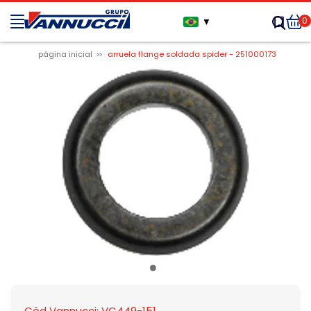
0
▼
página inicial
arruela flange soldada spider - 251000173
Cód Vannucci: VC449-151