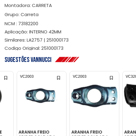
Montadora: CARRETA
Grupo: Carreta
NCM : 73182200
Aplicação: INTERNO 42MM
Similares: LA2757 | 251000173
Codigo Original: 251000173
Sugestões Vannucci
VC2003
VC2003
VC32
E
ARANHA FREIO
ARANHA FREIO
ARAN