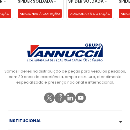
R -
SPIDER SOLDADA -
SPIDER SOLDADA -
SPID
5031
5031
RAND
5031
TAÇÃO
ADICIONAR À COTAÇÃO
ADICIONAR À COTAÇÃO
ADIC
Somos líderes na distribuição de peças para veículos pesados,
com 30 anos de experiência, ampla estrutura, atendimento
especializado e presença nacional e internacional.
INSTITUCIONAL