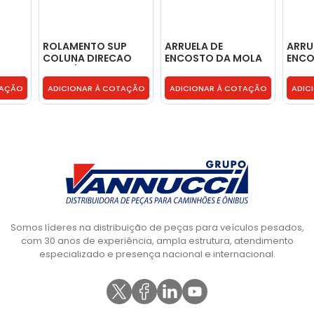
ROLAMENTO SUP
ARRUELA DE
ARRU
COLUNA DIRECAO
ENCOSTO DA MOLA
ENCO
RECAO
PEQ C/ ANEL E MOLA -
DE VALVULA -
ROLA
008
F4DZ3517B
4030530152
VW 3
TAÇÃO
ADICIONAR À COTAÇÃO
ADICIONAR À COTAÇÃO
ADIC
2R04
Somos líderes na distribuição de peças para veículos pesados,
com 30 anos de experiência, ampla estrutura, atendimento
especializado e presença nacional e internacional.