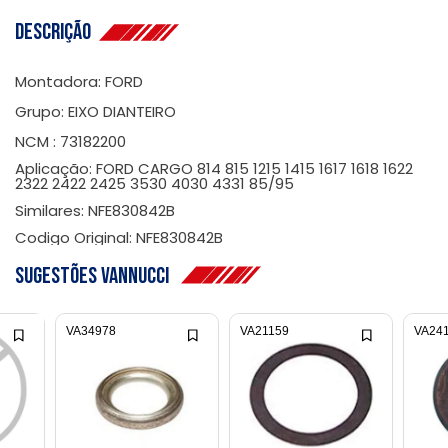
Descrição
Montadora: FORD
Grupo: EIXO DIANTEIRO
NCM : 73182200
Aplicação: FORD CARGO 814 815 1215 1415 1617 1618 1622
2322 2422 2425 3530 4030 4331 85/95
Similares: NFE830842B
Codigo Original: NFE830842B
Sugestões Vannucci
VA34978
VA21159
VA24