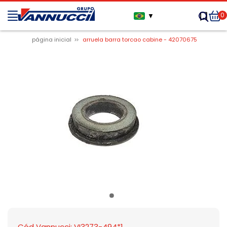
0
▼
página inicial
arruela barra torcao cabine - 42070675
Cód Vannucci: VI3273-494*1