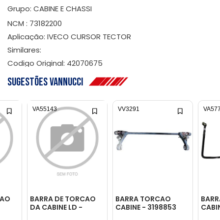
Grupo: CABINE E CHASSI
NCM : 73182200
Aplicação: IVECO CURSOR TECTOR
Similares:
Codigo Original: 42070675
Sugestões Vannucci
VA55143
VV3291
VA57
CAO
BARRA DE TORCAO
BARRA TORCAO
BARR
DA CABINE LD -
CABINE - 3198853
CABI
23B899514
ESQU