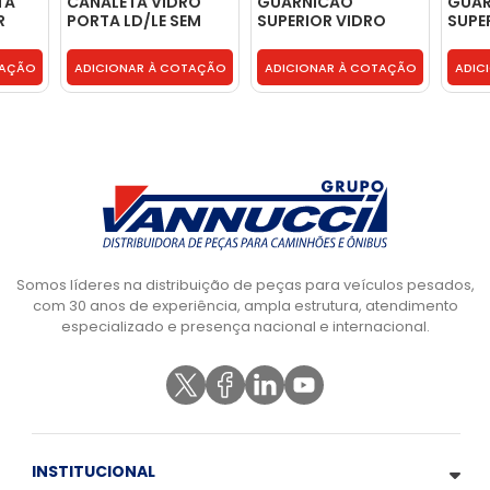
TA
CANALETA VIDRO
GUARNICAO
GUAR
R
PORTA LD/LE SEM
SUPERIOR VIDRO
SUPE
PESTANA -
PORTA - 504122067
82DB
6889877155
TAÇÃO
ADICIONAR À COTAÇÃO
ADICIONAR À COTAÇÃO
ADIC
Somos líderes na distribuição de peças para veículos pesados,
com 30 anos de experiência, ampla estrutura, atendimento
especializado e presença nacional e internacional.
INSTITUCIONAL