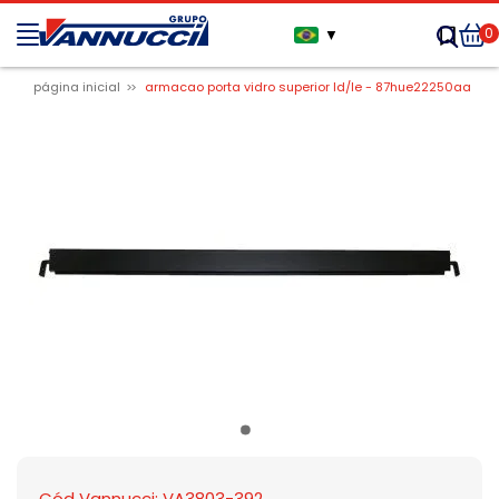
0
▼
página inicial
armacao porta vidro superior ld/le - 87hue22250aa
Cód Vannucci: VA3803-392