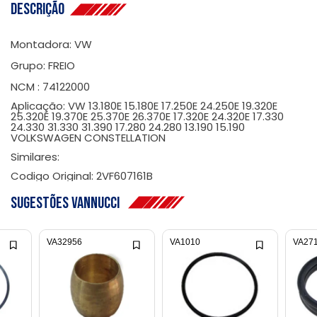
Descrição
Montadora: VW
Grupo: FREIO
NCM : 74122000
Aplicação: VW 13.180E 15.180E 17.250E 24.250E 19.320E
25.320E 19.370E 25.370E 26.370E 17.320E 24.320E 17.330
24.330 31.330 31.390 17.280 24.280 13.190 15.190
VOLKSWAGEN CONSTELLATION
Similares:
Codigo Original: 2VF607161B
Sugestões Vannucci
VA32956
VA1010
VA27