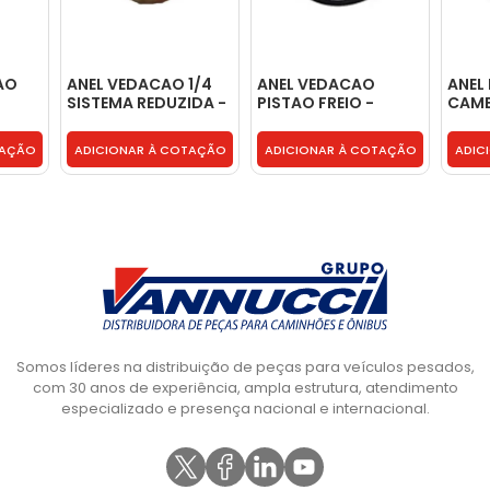
AO
ANEL VEDACAO 1/4
ANEL VEDACAO
ANEL
SISTEMA REDUZIDA -
PISTAO FREIO -
CAMBI
NF383800AA
TJG312105L
2U23
TAÇÃO
ADICIONAR À COTAÇÃO
ADICIONAR À COTAÇÃO
ADIC
Somos líderes na distribuição de peças para veículos pesados,
com 30 anos de experiência, ampla estrutura, atendimento
especializado e presença nacional e internacional.