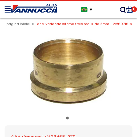
0
▼
página inicial
anel vedacao sitema freio reduzida 8mm - 2vf607161b
Cód Vannucci: VA38465-279