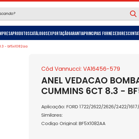
mpresa
Produtos
Catálogos
Exportação
Garantia
Principais Fornecedores
Conta
.3 - bf5x1082aa
Cód Vannucci: VA16456-579
ANEL VEDACAO BOMB
CUMMINS 6CT 8.3 - B
Aplicação: FORD 1722/2622/2626/2422/1617
Similares:
Codigo Original: BF5X1082AA