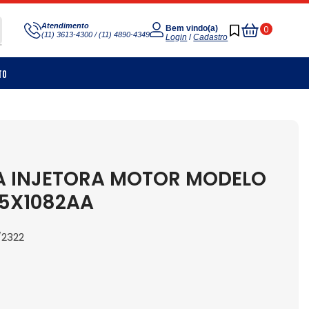
Meu
Atendimento
0
Bem vindo(a)
(11) 3613-4300 / (11) 4890-4349
Carrinho
Login
/
Cadastro
to
A INJETORA MOTOR MODELO
F5X1082AA
/2322