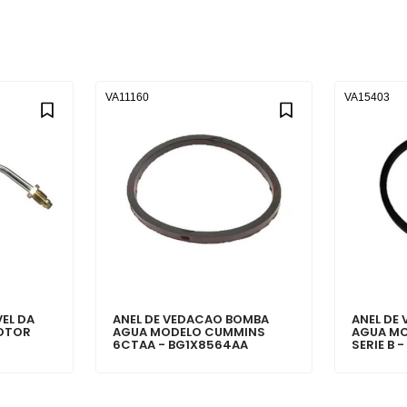
VA11160
VA15403
EL DA
ANEL DE VEDACAO BOMBA
ANEL DE
OTOR
AGUA MODELO CUMMINS
AGUA M
6CTAA - BG1X8564AA
SERIE B 