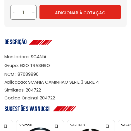
-
+
ADICIONAR À COTAÇÃO
Descrição
Montadora: SCANIA
Grupo: EIXO TRASEIRO
NCM : 87089990
Aplicação: SCANIA CAMINHAO SERIE 3 SERIE 4
Similares: 204722
Codigo Original: 204722
Sugestões Vannucci
VS2550
VA20418
VA24