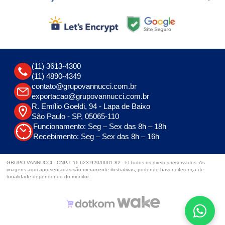
(11) 3613-4300
(11) 4890-4349
contato@grupovannucci.com.br
exportacao@grupovannucci.com.br
R. Emílio Goeldi, 94 - Lapa de Baixo
São Paulo - SP, 05065-110
Funcionamento: Seg – Sex das 8h – 18h
Recebimento: Seg – Sex das 8h – 16h
GRUPO VANNUCCI - CNPJ: 11.623.920/0001-82 - © Todos os direitos reservados. As
imagens aqui apresentadas são meramente ilustrativas, podendo haver diferença de
tonalidade dependendo do monitor.