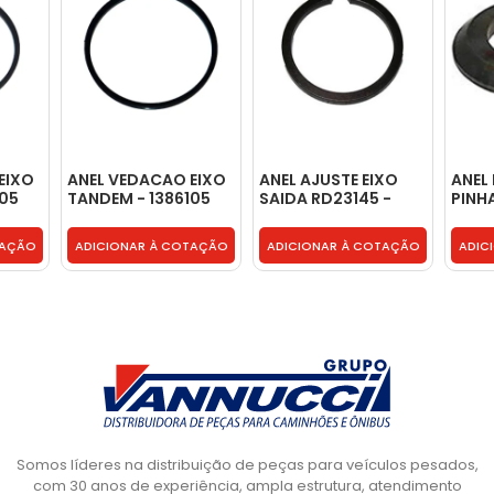
EIXO
ANEL VEDACAO EIXO
ANEL AJUSTE EIXO
ANEL
105
TANDEM - 1386105
SAIDA RD23145 -
PINH
TAK525243K
3853
TAÇÃO
ADICIONAR À COTAÇÃO
ADICIONAR À COTAÇÃO
ADIC
Somos líderes na distribuição de peças para veículos pesados,
com 30 anos de experiência, ampla estrutura, atendimento