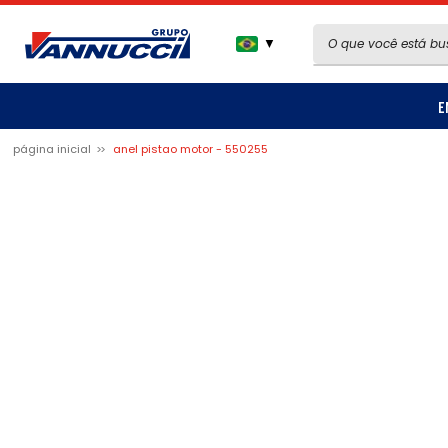
▼
E
página inicial
anel pistao motor - 550255