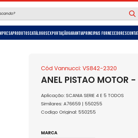
mpresa
Produtos
Catálogos
Exportação
Garantia
Principais Fornecedores
Conta
Cód Vannucci: VS842-2320
ANEL PISTAO MOTOR -
Aplicação: SCANIA SERIE 4 E 5 TODOS
Similares: A76659 | 550255
Codigo Original: 550255
MARCA