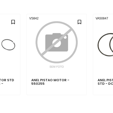
VS842
VA50847
TOR STD
ANEL PISTAO MOTOR -
ANEL PI
 -
550255
STD - D