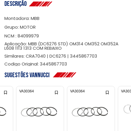
Descrição
Montadora: MBB
Grupo: MOTOR
NCM : 84099979
Aplicação: MBB (DC6276 STD) OM314 OM352 OM352A
L608 1113 1313 COM REBAIXO
Similares: CRA7040 | DC6276 | 3445867703
Codigo Original: 3445867703
Sugestões Vannucci
VA30364
VA30364
VA30