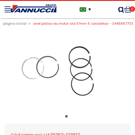
0
▼
página inicial
anel pistao do motor std 97mm 5 canaletas - 3445867703
Cód Vannucci: VA30363-1238*2