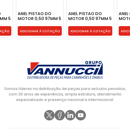
O
ANEL PISTAO DO
ANEL PISTAO DO
ANEL
7MM 5
MOTOR 0,50 97MM 5
MOTOR 0,50 97MM 5
MOTO
CANALETAS -
CANALETAS -
CANA
3445867703
3445867703
3445
TAÇÃO
ADICIONAR À COTAÇÃO
ADICIONAR À COTAÇÃO
ADIC
Somos líderes na distribuição de peças para veículos pesados,
com 30 anos de experiência, ampla estrutura, atendimento
especializado e presença nacional e internacional.