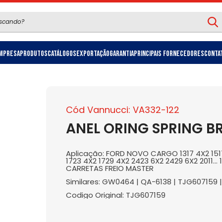
mpresa
Produtos
Catálogos
Exportação
Garantia
Principais Fornecedores
Conta
Cód Vannucci: VA332-122
ANEL ORING SPRING B
Aplicação: FORD NOVO CARGO 1317 4X2 1517 
1723 4X2 1729 4X2 2423 6X2 2429 6X2 2011...
CARRETAS FREIO MASTER
Similares: GW0464 | QA-6138 | TJG607159 |
Codigo Original: TJG607159