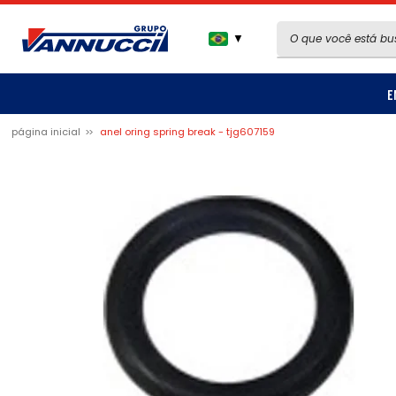
▼
E
página inicial
anel oring spring break - tjg607159