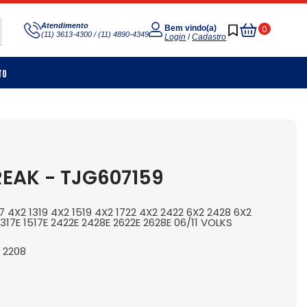
Meu
Atendimento
0
Bem vindo(a)
(11) 3613-4300 / (11) 4890-4349
Carrinho
Login
/
Cadastro
to
REAK - TJG607159
4X2 1319 4X2 1519 4X2 1722 4X2 2422 6X2 2428 6X2
 1317E 1517E 2422E 2428E 2622E 2628E 06/11 VOLKS
 2208