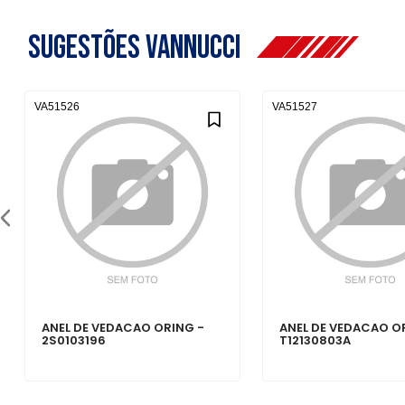
Sugestões Vannucci
VA51526
VA51527
ANEL DE VEDACAO ORING -
ANEL DE VEDACAO O
2S0103196
T12130803A