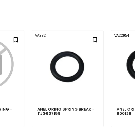
VA332
VA22954
RING -
ANEL ORING SPRING BREAK -
ANEL OR
TJG607159
800128