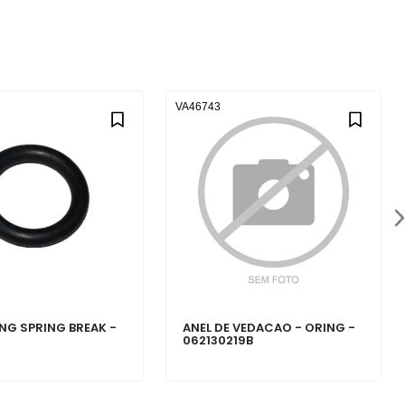
VA46743
ING SPRING BREAK -
ANEL DE VEDACAO - ORING -
062130219B