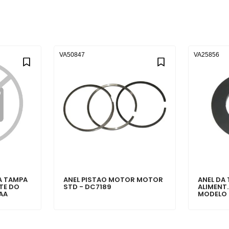
VA50847
VA25856
A TAMPA
ANEL PISTAO MOTOR MOTOR
ANEL DA
TE DO
STD - DC7189
ALIMENT
AA
MODELO 
2T01034