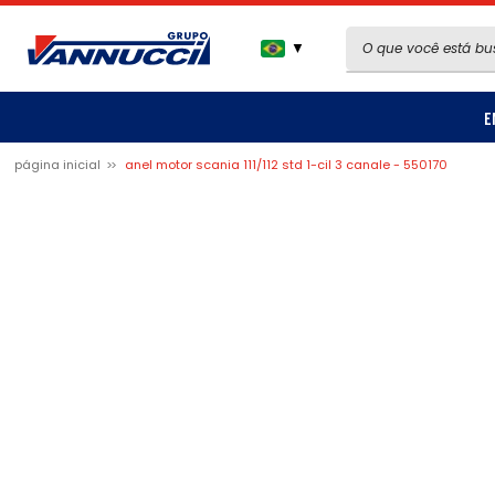
▼
E
página inicial
anel motor scania 111/112 std 1-cil 3 canale - 550170