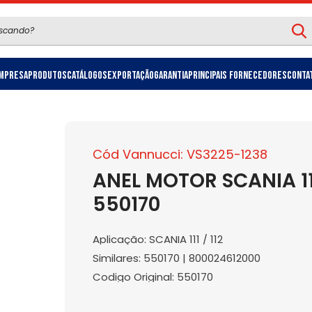
mpresa
Produtos
Catálogos
Exportação
Garantia
Principais Fornecedores
Conta
Cód Vannucci: VS3225-1238
ANEL MOTOR SCANIA 111
550170
Aplicação: SCANIA 111 / 112
Similares: 550170 | 800024612000
Codigo Original: 550170