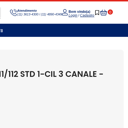
Meu
Atendimento
0
Bem vindo(a)
(11) 3613-4300 / (11) 4890-4349
Carrinho
Login
/
Cadastro
to
/112 STD 1-CIL 3 CANALE -