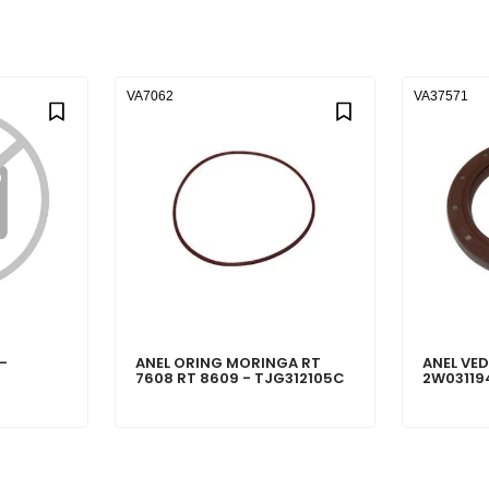
VA7062
VA37571
-
ANEL ORING MORINGA RT
ANEL VE
7608 RT 8609 - TJG312105C
2W03119