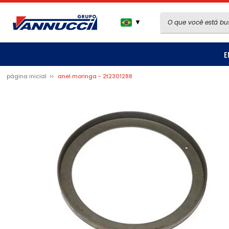
▼
E
página inicial
anel moringa - 2t2301288