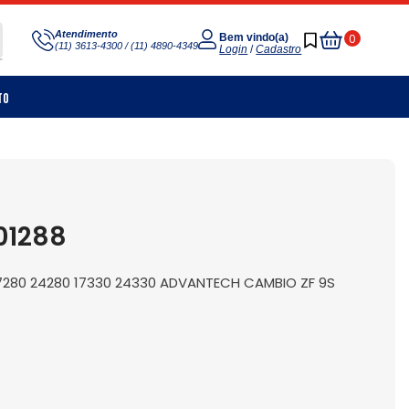
Meu
Atendimento
0
Bem vindo(a)
(11) 3613-4300 / (11) 4890-4349
Carrinho
Login
/
Cadastro
to
01288
7280 24280 17330 24330 ADVANTECH CAMBIO ZF 9S