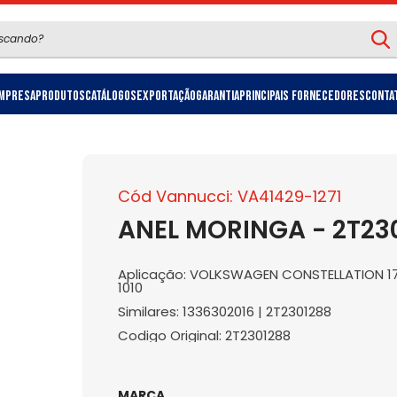
mpresa
Produtos
Catálogos
Exportação
Garantia
Principais Fornecedores
Conta
Cód Vannucci: VA41429-1271
ANEL MORINGA - 2T23
Aplicação: VOLKSWAGEN CONSTELLATION 1
1010
Similares: 1336302016 | 2T2301288
Codigo Original: 2T2301288
MARCA