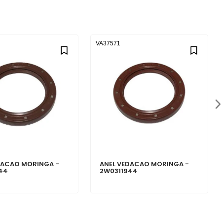
VA37571
DACAO MORINGA -
ANEL VEDACAO MORINGA -
44
2W0311944