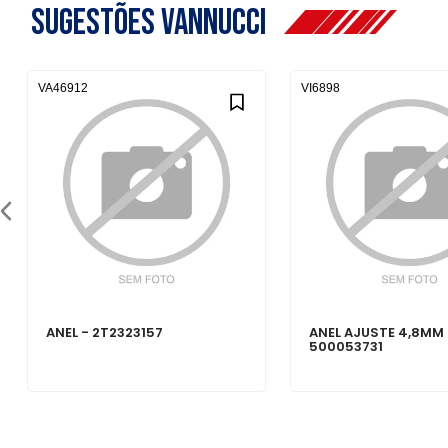
Sugestões Vannucci
VA46912
VI6898
ANEL - 2T2323157
ANEL AJUSTE 4,8MM 
500053731